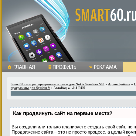
Smart60.ru игры, программы и темы для Nokia Symbian S60
»
Архив файлов
»
С
программы для Symbin 9
» АвтоКод v.1.0.1 RUS
Как продвинуть сайт на первые места?
Вы создали или только планируете создать свой сайт, но н
Продвижение сайта – это не просто процесс, а целый ком