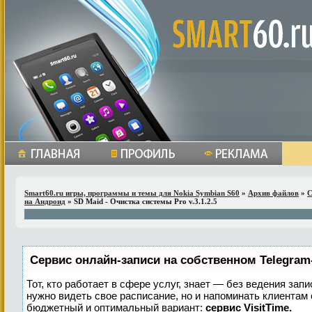
Smart60.ru игры, программы и темы для Nokia Symbian S60
»
Архив файлов
»
С
на Андроид
» SD Maid - Очистка системы Pro v.3.1.2.5
Сервис онлайн-записи на собственном Telegram
Тот, кто работает в сфере услуг, знает — без ведения запи
нужно видеть свое расписание, но и напоминать клиентам
бюджетный и оптимальный вариант:
сервис VisitTime.