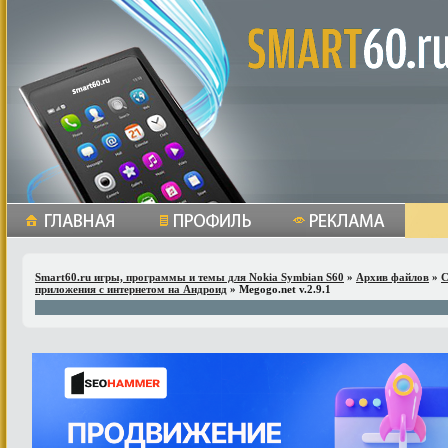
Smart60.ru игры, программы и темы для Nokia Symbian S60
»
Архив файлов
»
С
приложения с интернетом на Андроид
» Megogo.net v.2.9.1