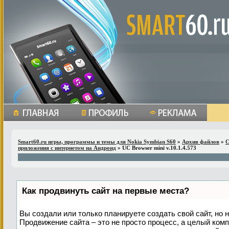
Smart60.ru игры, программы и темы для Nokia Symbian S60
»
Архив файлов
»
С
приложения с интернетом на Андроид
» UС Browser mini v.10.1.4.573
Как продвинуть сайт на первые места?
Вы создали или только планируете создать свой сайт, но н
Продвижение сайта – это не просто процесс, а целый ком