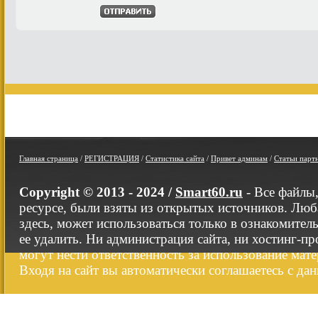
Главная страница
/
РЕГИСТРАЦИЯ
/
Статистика сайта
/
Привет админам
/
Статьи парт
Copyright © 2013 - 2024 /
Smart60.ru
- Все файлы
ресурсе, были взяты из открытых источников. Люб
здесь, может использоваться только в ознакомител
ее удалить. Ни администрация сайта, ни хостинг-п
могут нести ответственность за использование мате
Входя на сайт вы автоматически соглашаетесь с да