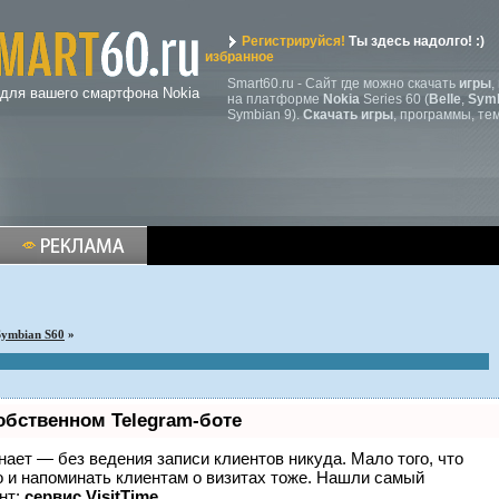
Регистрируйся!
Ты здесь надолго! :)
избранное
Smart60.ru - Сайт где можно скачать
игры
,
 для вашего смартфона Nokia
на платформе
Nokia
Series 60 (
Belle
,
Symb
Symbian 9).
Скачать игры
, программы, те
Symbian S60
»
обственном Telegram-боте
 знает — без ведения записи клиентов никуда. Мало того, что
о и напоминать клиентам о визитах тоже. Нашли самый
нт:
сервис VisitTime.