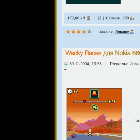
172,00 kB
|
| Скачали: 259
Запостил:
Noname
Wacky Races
для
Nokia 66
30-11-2004, 16:33 | Разделы:
Игры
...
Го