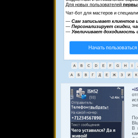
Для новых пользователей
первы
Чат-бот для мастеров и специали
—
Сам записывает клиентов и
—
Персонализирует скидки, ч
—
Увеличивает доходимость 
Начать пользоваться
A
B
C
D
E
F
G
H
I
А
Б
В
Г
Д
Е
Ж
З
И
К
«i
от
ис
зн
По
Bl
В 
ка