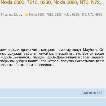
я
Nokia 6600, 7610, 3230
,
Nokia 6680, N70, N72,
»
Игры на Java
,
Nokia 6600, 7610, 3230
,
Nokia 6680, N70, N72, 6630
аем в роли дракончика которого помоему зовут Mayhem. Он
имо однажды заболел некой магической пылью. Вот он вроде
 и доВыЁживался... пардон.. доВыДраконивался своей заразой
еперь вынужден валить побыстрее, попутно накостыляв всем
альным обитателям заповедника.
Подробнее
|