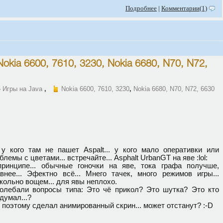
Подробнее
|
Комментарии(1)
Nokia 6600, 7610, 3230
,
Nokia 6680, N70, N72,
»
Игры на Java
,
Nokia 6600, 7610, 3230
,
Nokia 6680, N70, N72, 6630
у кого там не пашет Aspalt... у кого мало оперативки или
блемы с цветами... встречайте... Asphalt UrbanGT на яве :lol:
ринципе... обычные гоночки на яве, тока графа получше,
внее... Эфектно всё... Мнего тачек, много режимов игры...
кольно вощем... для явы неплохо.
олебали вопросы типа: Это чё прикол? Это шутка? Это кто
думал...?
 поэтому сделал анимированный скрин... может отстанут? :-D