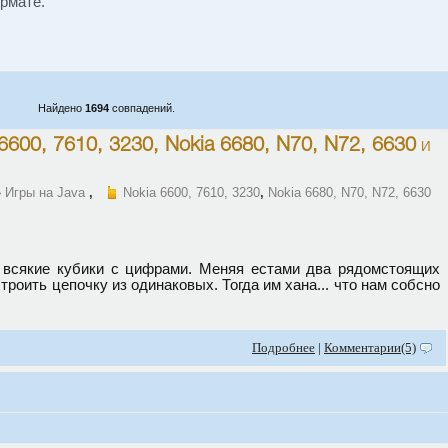
рмате.
Найдено
1694
совпадений.
6600, 7610, 3230
,
Nokia 6680, N70, N72, 6630
и
»
Игры на Java
,
Nokia 6600, 7610, 3230
,
Nokia 6680, N70, N72, 6630
 всякие кубики с цифрами. Меняя естами два рядомстоящих
строить цепочку из одинаковых. Тогда им хана... что нам собсно
Подробнее
|
Комментарии(5)