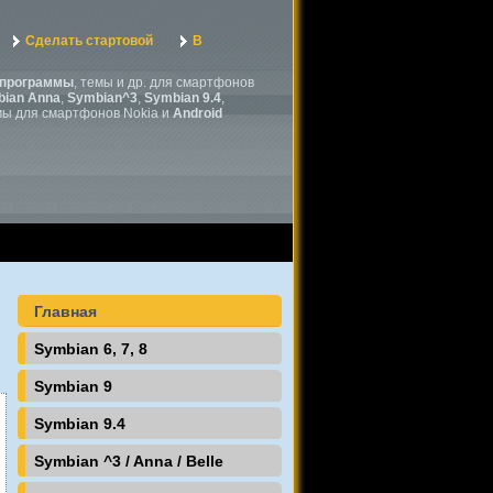
Сделать стартовой
В
программы
, темы и др. для смартфонов
ian Anna
,
Symbian^3
,
Symbian 9.4
,
мы для смартфонов Nokia и
Android
Главная
Symbian 6, 7, 8
Symbian 9
Symbian 9.4
Symbian ^3 / Anna / Belle