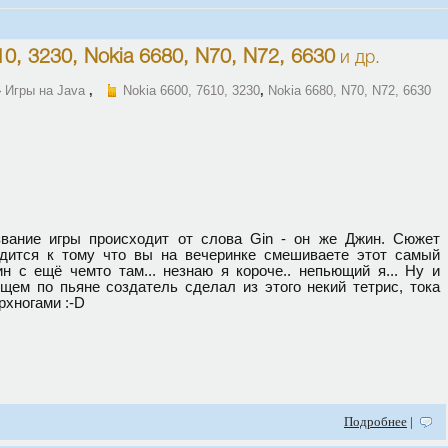
10, 3230
,
Nokia 6680, N70, N72, 6630
и др.
»
Игры на Java
,
Nokia 6600, 7610, 3230
,
Nokia 6680, N70, N72, 6630
вание игры происходит от слова Gin - он же Джин. Сюжет
дится к тому что вы на вечеринке смешиваете этот самый
н с ещё чемто там... незнаю я короче.. непьющий я... Ну и
щем по пьяне создатель сделал из этого некий тетрис, тока
рхногами :-D
Подробнее
|