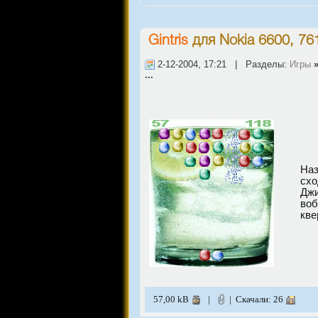
Gintris
для
Nokia 6600, 76
2-12-2004, 17:21 | Разделы:
Игры
...
Наз
схо
Джи
воб
кве
57,00 kB
|
| Скачали: 26