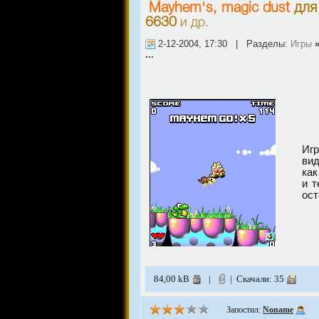
Mayhem's, magic dust
дл
6630
и др.
2-12-2004, 17:30 | Разделы:
Игры
...
Игр
вид
как
и т
ост
84,00 kB
|
| Скачали: 35
Запостил:
Noname