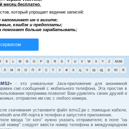
й месяц бесплатно
.
стов, который упрощает ведение записей:
 напоминает им о визите;
аевые, кэшбэк и предоплаты;
и помогает больше зарабатывать;
 сервисом
J
K
L
M
N
O
P
Q
R
S
T
U
V
W
X
Y
Z
NUM
Л
М
Н
О
П
Р
С
Т
У
Ф
Х
Ц
Ч
Ш
Щ
Э
Ю
Я
SMS2»
- это уникальное Java-приложение для анонимной
правки смс-сообщений с мобильного телефона. Эта простая в
пользовании программа позволит Вам удивлять своих друзей и
акомых, отправляя им смс с любого номера.
сле скачивания установите файл isms2.jar с помощью кабеля,
uetooth или ИК-порта в телефон и запустите приложение.
поле ввода "от кого" нужно указать отправителя; в поле "на
кой номер" следует ввести номер телефона в международном