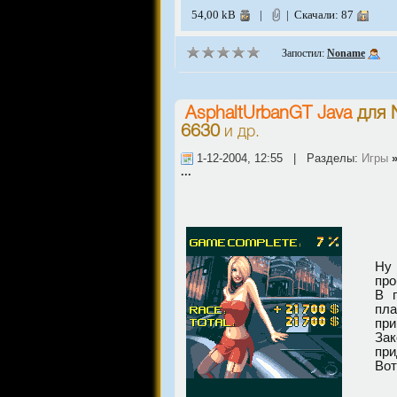
54,00 kB
|
| Скачали: 87
Запостил:
Noname
AsphaltUrbanGT Java
для
6630
и др.
1-12-2004, 12:55 | Разделы:
Игры
...
Ну 
про
В п
пла
при
Зак
при
Вот