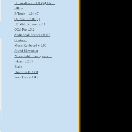
»
UniWeather - v.1.03(4) EN ...
»
pillow
»
EtTorch - 1.04.(0)
»
QT Shell - 2.00(3)
»
UC Web Browser v.2.1
»
QCal Pro v.3.2
»
Audiobook Reader v.0.0.2
»
Contrasto
»
Music Keyboard v.1.00
»
Juiced Eliminator
»
Nokia Public Transport - ...
»
ivi.ru - v.2.07
»
Blake
»
Photorim HD 1.0
»
Sexy Dice v.1.0.0