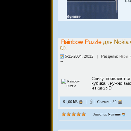
фо
Rainbow Puzzle
для
Nokia 
др.
5-12-2004, 20:12 | Разделы:
Игры
...
Снизу появляются
кубика... нужно вы
и нада :-D
91,00 kB
|
| Скачали: 30
Запостил:
Noname