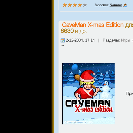
Запостил:
Noname
CaveMan X-mas Edition
дл
6630
и др.
2-12-2004, 17:14 | Разделы:
Игры
...
При