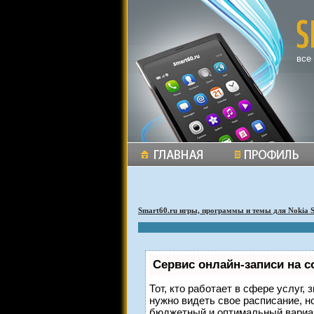
все
Smart60.ru игры, программы и темы для Nokia 
Сервис онлайн-записи на с
Тот, кто работает в сфере услуг,
нужно видеть свое расписание, н
бюджетный и оптимальный вариа