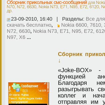
Cборник прикольных смс-сообщений
для
Noki
N70, N72, 6630
,
Nokia N73, E71, N95, E72, 6120
,
N
др.
23-09-2010, 16:40 | Разделы:
Все для
скачать бесплатно
,
Nokia 6600, 7610,
N72, 6630
,
Nokia N73, E71, N95, E72, 612
N97, X6
...
Cборник прико
↓
«Joke-BOX» -
функцией ано
Благодаря н
разыгрывать св
коллег и нача
отправляя им 