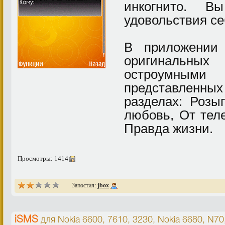
инкогнито. В
удовольствия с
В приложении
оригинальны
остроумн
представлен
разделах: Розы
любовь, От тел
Правда жизни.
Просмотры: 1414
Запостил:
jbox
iSMS
для
Nokia 6600, 7610, 3230
,
Nokia 6680, N70