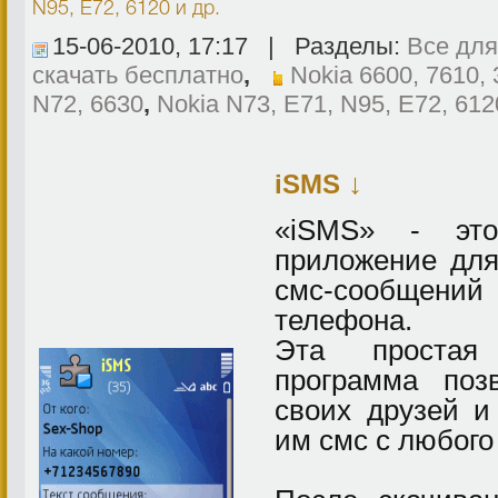
N95, E72, 6120
и др.
15-06-2010, 17:17 | Разделы:
Все для
скачать бесплатно
,
Nokia 6600, 7610,
N72, 6630
,
Nokia N73, E71, N95, E72, 612
↓
iSMS
«iSMS» - это
приложение для
смс-сообщен
телефона.
Эта простая
программа поз
своих друзей и
им смс с любого