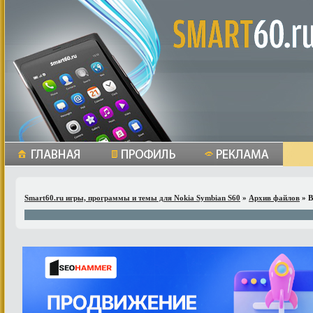
Smart60.ru игры, программы и темы для Nokia Symbian S60
»
Архив файлов
» В