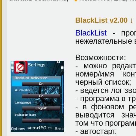
↓
BlackList v2.00
BlackList
- прог
нежелательные 
Возможности:
- можно редак
номер/имя кон
черный список;
- ведется лог зв
- программа в тр
- в фоновом р
выводится зн
том что програм
- автостарт.