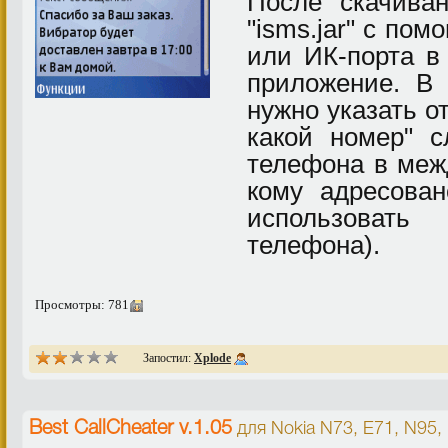
После скачива
"isms.jar" с пом
или ИК-порта в
приложение. В 
нужно указать о
какой номер" с
телефона в меж
кому адресова
использовать
телефона).
Просмотры: 781
Запостил:
Xplode
Best CallCheater v.1.05
для
Nokia N73, E71, N95,