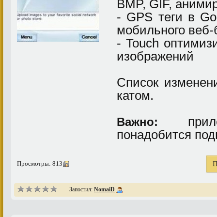
BMP, GIF, аними
- GPS теги в Go
мобильного веб-
- Touch оптимиз
изображений
Список изменен
катом.
прило
Важно:
понадобится под
Просмотры: 813
П
Запостил:
NomaiD