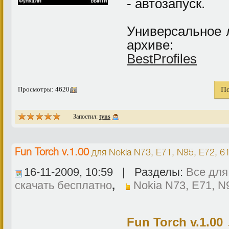
- автозапуск.
Универсальное л
архиве:
BestProfiles
Просмотры: 4620
П
Запостил:
tyns
Fun Torch v.1.00
для
Nokia N73, E71, N95, E72, 6
16-11-2009, 10:59 | Разделы:
Все для
скачать бесплатно
,
Nokia N73, E71, N
Fun Torch v.1.00