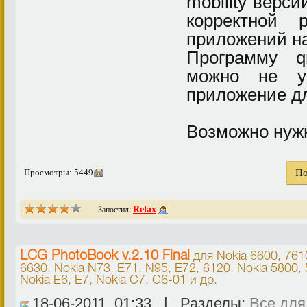
mobility верси
корректной 
приложений на
Программу q
можно не ус
приложение дл
Возможно нуж
Просмотры: 5449
По
Relax
Запостил:
LCG PhotoBook v.2.10 Final
для
Nokia 6600, 761
6630
,
Nokia N73, E71, N95, E72, 6120
,
Nokia 5800, 
Nokia E6, E7, Nokia C7, C6-01
и др.
18-06-2011, 01:33 | Разделы:
Все для