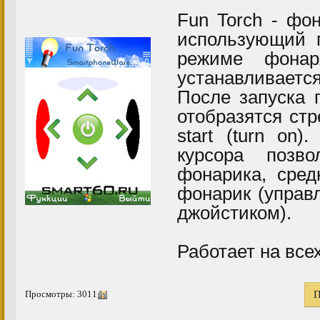
Fun Torch - фо
использующий п
режиме фонар
устанавливается
После запуска 
отобразятся стр
start (turn on)
курсора позв
фонарика, сред
фонарик (управ
джойстиком).
Работает на все
Просмотры: 3011
П