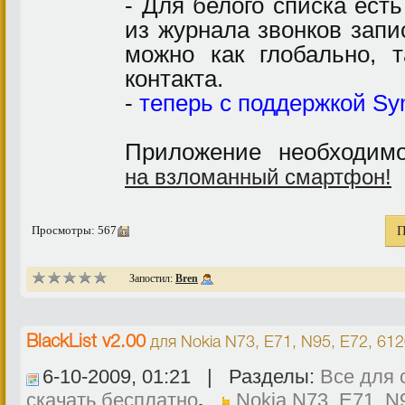
- Для белого списка ест
из журнала звонков запи
можно как глобально, т
контакта.
-
теперь с поддержкой Sy
Приложение необходи
на взломанный смартфон!
Просмотры: 567
П
Запостил:
Bren
BlackList v2.00
для
Nokia N73, E71, N95, E72, 61
6-10-2009, 01:21 | Разделы:
Все для 
скачать бесплатно
,
Nokia N73, E71, N