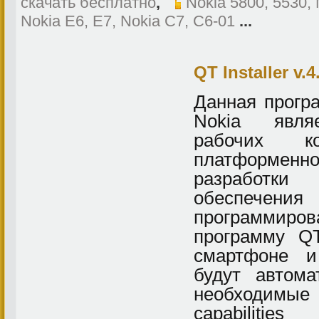
скачать бесплатно
,
Nokia 5800, 5530,
Nokia E6, E7, Nokia C7, C6-01
...
QT Installer v.4
Данная прогр
Nokia явля
рабочих ко
платформен
разработк
обеспечен
программиров
программу QT
смартфоне и
будут автома
необходимы
сapabilitie