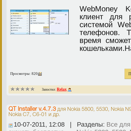
WebMoney Ke
клиент для 
системой We
телефонов. 
время сможе
кошельками.На
Просмотры: 820
П
Relax
Запостил:
QT Installer v.4.7.3
для
Nokia 5800, 5530, Nokia N
Nokia C7, C6-01
и др.
10-07-2011, 12:08 | Разделы:
Все для