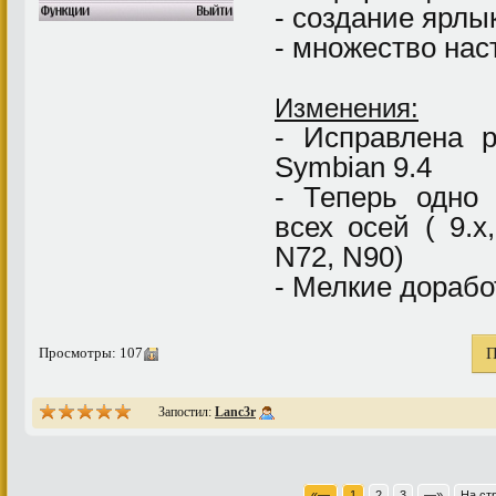
- создание ярлы
- множество наст
Изменения:
- Исправлена 
Symbian 9.4
- Теперь одно
всех осей ( 9.х
N72, N90)
- Мелкие дорабо
Просмотры: 107
П
Запостил:
Lanc3r
«—
1
2
3
—»
На ст