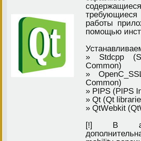
содержащие
требующие
работы прило
помощью инст
Устанавливае
» Stdcpp (S
Common)
» OpenC_SS
Common)
» PIPS (PIPS In
» Qt (Qt librari
» QtWebkit (QtW
[!] В ар
дополнитель