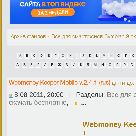
Архив файлов » Все для смартфонов Symbian 9 ск
A
B
C
D
E
F
G
H
I
J
K
L
M
N
O
P
Q
А
Б
В
Г
Д
Е
Ж
З
И
К
Л
М
Н
О
П
Р
С
Webmoney Keeper Mobile v.2.4.1 (rus)
для и др.
8-08-2011, 20:00 | Разделы:
Все для 
скачать бесплатно
,
...
Webmoney Keepe
↓