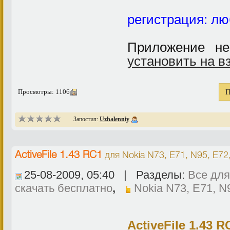
регистрация: лю
Приложение н
установить на 
Просмотры: 1106
П
Запостил:
Uzhalenniy
ActiveFile 1.43 RC1
для
Nokia N73, E71, N95, E72
25-08-2009, 05:40 | Разделы:
Все для
скачать бесплатно
,
Nokia N73, E71, N
ActiveFile 1.43 R