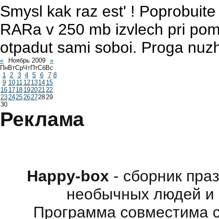
Smysl kak raz est' ! Poprobu
RARa v 250 mb izvlech pri po
otpadut sami soboi. Proga nuzh
«
Ноябрь 2009
»
Пн
Вт
Ср
Чт
Пт
Сб
Вс
1
2
3
4
5
6
7
8
9
10
11
12
13
14
15
16
17
18
19
20
21
22
23
24
25
26
27
28
29
30
Реклама
Happy-box
- сборник пра
необычных людей и 
Программа совместима с