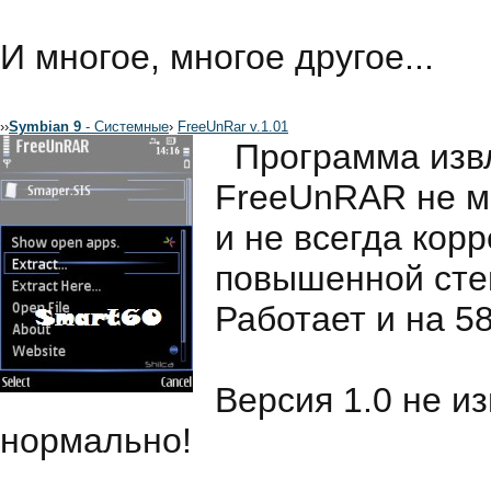
И многое, многое другое...
›
›
Symbian 9
- Системные
›
FreeUnRar v.1.01
Программа изв
FreeUnRAR не м
и не всегда кор
повышенной степ
Работает и на 5
Версия 1.0 не и
нормально!