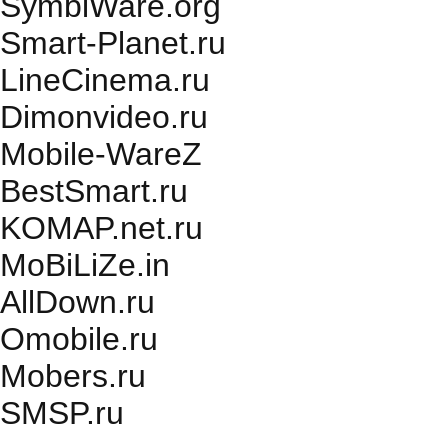
SymbiWare.org
Smart-Planet.ru
LineCinema.ru
Dimonvideo.ru
Mobile-WareZ
BestSmart.ru
KOMAP.net.ru
MoBiLiZe.in
AllDown.ru
Оmobile.ru
Mobers.ru
SMSP.ru