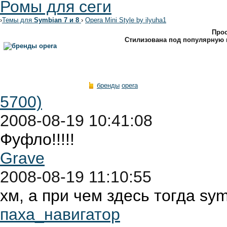
Ромы для сеги
›
Темы для
Symbian 7 и 8
›
Opera Mini Style by ilyuha1
Прос
Стилизована под популярную 
бренды
opera
5700)
2008-08-19 10:41:08
Фуфло!!!!!
Grave
2008-08-19 11:10:55
хм, а при чем здесь тогда sy
паха_навигатор