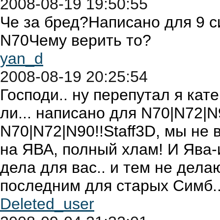
2008-08-19 19:50:55
Че за бред?Написано для 9 
N70Чему верить то?
yan_d
2008-08-19 20:25:54
Господи.. ну перепутал я кат
ли... написано для N70|N72|N
N70|N72|N90!!Staff3D, мы не 
на ЯВА, полный хлам! И Ява-
дела для вас.. и тем не дела
последним для старых Симб..
Deleted_user