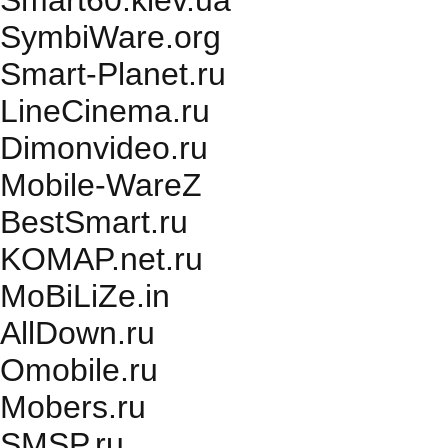
Smart60.kiev.ua
SymbiWare.org
Smart-Planet.ru
LineCinema.ru
Dimonvideo.ru
Mobile-WareZ
BestSmart.ru
KOMAP.net.ru
MoBiLiZe.in
AllDown.ru
Оmobile.ru
Mobers.ru
SMSP.ru