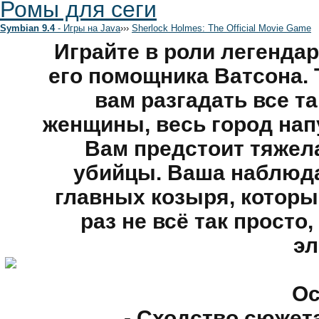
Ромы для сеги
Symbian 9.4
- Игры на Java
›
›
›
Sherlock Holmes: The Official Movie Game
Играйте в роли легенда
его помощника Ватсона. 
вам разгадать все т
женщины, весь город нап
Вам предстоит тяжел
убийцы. Ваша наблюда
главных козыря, которые
раз не всё так просто
эл
Ос
- Сходство сюже