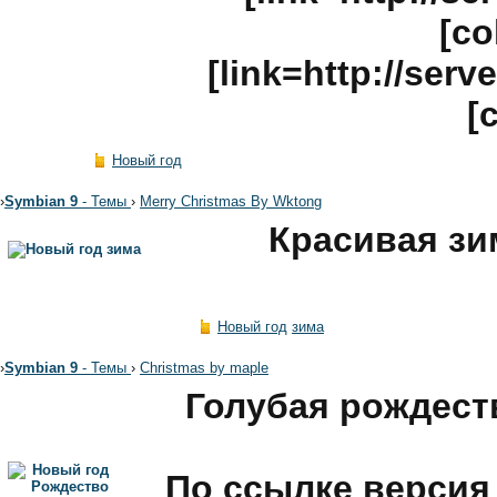
[co
[link=http://ser
[
Новый год
›
Symbian 9
- Темы
›
Merry Christmas By Wktong
Красивая зи
Новый год
зима
›
Symbian 9
- Темы
›
Christmas by maple
Голубая рождест
По ссылке версия 