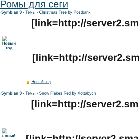
Ромы для сеги
›
Symbian 9
- Темы
›
Christmas Tree by Postbank
[link=http://server2.
[link=http://server2.
Новый год
›
Symbian 9
- Темы
›
Snow Flakes Red by Xottabych
[link=http://server2.
[link=http://server2.s