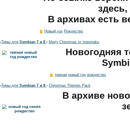
здесь,
В архивах есть 
Новый год
Рождество
›
Темы для
Symbian 7 и 8
›
Merry Christmas от togomaku
Новогодняя т
Symbi
темная
новый год
рождество
›
Темы для
Symbian 7 и 8
›
Christmas Themes Pack
В архиве ново
з