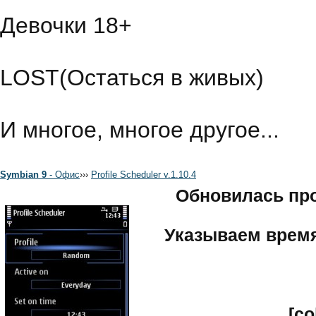
Девочки 18+
LOST(Остаться в живых)
И многое, многое другое...
Symbian 9
- Офис
›
›
›
Profile Scheduler v.1.10.4
Обновилась пр
Указываем время
[co