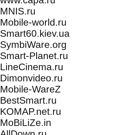
www.capa.ru
MNIS.ru
Mobile-world.ru
Smart60.kiev.ua
SymbiWare.org
Smart-Planet.ru
LineCinema.ru
Dimonvideo.ru
Mobile-WareZ
BestSmart.ru
KOMAP.net.ru
MoBiLiZe.in
AllDown.ru