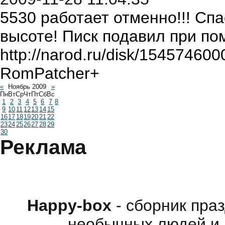
5530 работает отменно!!! Спа
высоте! Писк подавил при по
http://narod.ru/disk/154574
RomPatcher+
«
Ноябрь 2009
»
Пн
Вт
Ср
Чт
Пт
Сб
Вс
1
2
3
4
5
6
7
8
9
10
11
12
13
14
15
16
17
18
19
20
21
22
23
24
25
26
27
28
29
30
Реклама
Happy-box
- сборник пра
необычных людей и 