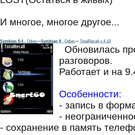
И многое, многое другое...
Symbian 9.4
- Офис
›
›
›
Symbian 9
- Офис
›
›
›
TotalRecall v.4.10
Обновилась пр
разговоров.
Работает и на 9.
Особенности:
- запись в форм
- неограниченно
- сохранение в память телеф