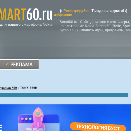
Регистрируйся!
Ты здесь надолго! :)
избранное
Smart60.ru - Сайт где можно скачать
игры
,
 для вашего смартфона Nokia
на платформе
Nokia
Series 60 (
Belle
,
Symb
Symbian 9).
Скачать игры
, программы, те
Symbian S60
» DimX-6600