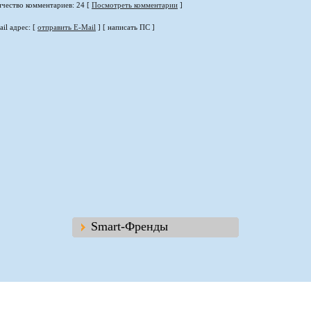
ичество комментариев: 24 [
Посмотреть комментарии
]
il адрес: [
отправить E-Mail
] [ написать ПС ]
Smart-Френды