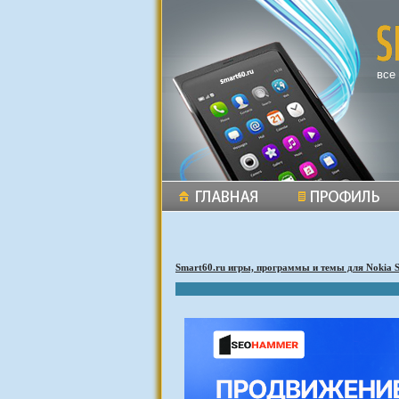
все
Smart60.ru игры, программы и темы для Nokia 