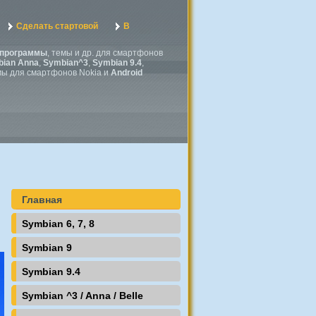
Сделать стартовой
В
программы
, темы и др. для смартфонов
ian Anna
,
Symbian^3
,
Symbian 9.4
,
мы для смартфонов Nokia и
Android
Главная
Symbian 6, 7, 8
Symbian 9
Symbian 9.4
Symbian ^3 / Anna / Belle