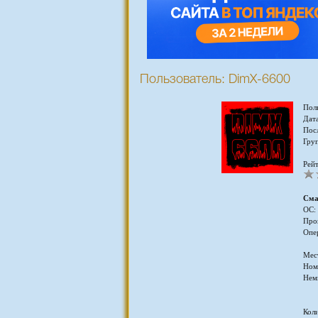
Пользователь: DimX-6600
Пол
Дата
Пос
Гру
Рейт
Сма
ОС:
Про
Опе
Мес
Ном
Нем
Кол