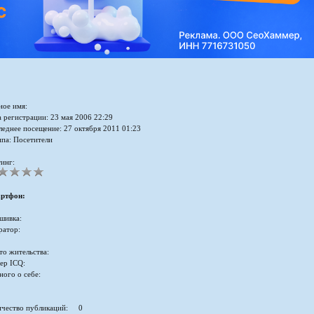
ное имя:
 регистрации: 23 мая 2006 22:29
леднее посещение: 27 октября 2011 01:23
ппа: Посетители
инг:
ртфон:
шивка:
ратор:
то жительства:
ер ICQ:
ного о себе:
ичество публикаций: 0