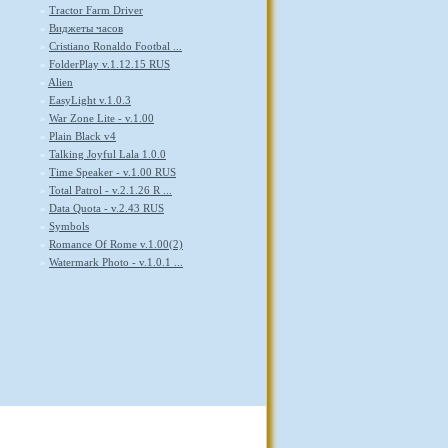
»
Tractor Farm Driver
»
Виджеты часов
»
Cristiano Ronaldo Footbal ...
»
FolderPlay v.1.12.15 RUS
»
Alien
»
EasyLight v.1.0.3
»
War Zone Lite - v.1.00
»
Plain Black v4
»
Talking Joyful Lala 1.0.0
»
Time Speaker - v.1.00 RUS
»
Total Patrol - v.2.1.26 R ...
»
Data Quota - v.2.43 RUS
»
Symbols
»
Romance Of Rome v.1.00(2)
»
Watermark Photo - v.1.0.1 ...