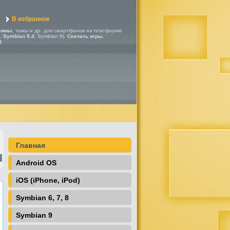
В избранное
аммы
, темы и др. для смартфонов на платформе
,
Symbian 9.4
, Symbian 9).
Скачать игры
,
d
Главная
Android OS
iOS (iPhone, iPod)
Symbian 6, 7, 8
Symbian 9