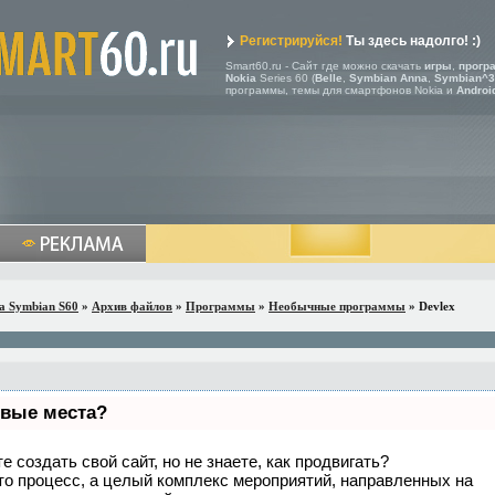
Регистрируйся!
Ты здесь надолго! :)
Smart60.ru - Сайт где можно скачать
игры
,
прогр
Nokia
Series 60 (
Belle
,
Symbian Anna
,
Symbian^3
программы, темы для смартфонов Nokia и
Androi
a Symbian S60
»
Архив файлов
»
Программы
»
Необычные программы
» Devlex
рвые места?
 создать свой сайт, но не знаете, как продвигать?
то процесс, а целый комплекс мероприятий, направленных на