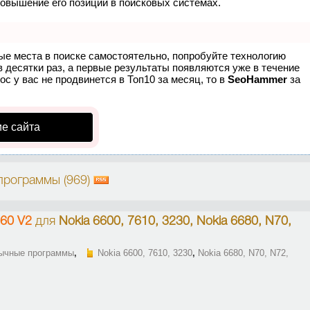
повышение его позиций в поисковых системах.
ые места в поиске самостоятельно, попробуйте технологию
в десятки раз, а первые результаты появляются уже в течение
ос у вас не продвинется в Топ10 за месяц, то в
SeoHammer
за
е сайта
программы (969)
s60 V2
для
Nokia 6600, 7610, 3230, Nokia 6680, N70,
ычные программы
,
Nokia 6600, 7610, 3230
,
Nokia 6680, N70, N72,