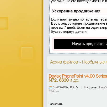
увеличение его посещаемости и 
Ускорение продвижения
Если вам трудно попасть на перв
Буст
, она ускоряет продвижение 
первых 7 дней. Если ни один запр
бустер
вернут деньги.
Начать продвижени
Архив файлов » Необычные 
Devlex PhonePoint v4.00 Serie
N72, 6630
и др.
18-03-2007, 08:55 | Разделы:
Необ
6630
...
Рассказать