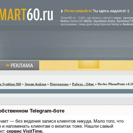
Регистрируйся!
Ты здесь надолго! :)
Smart60.ru - Сайт где можно скачать
игры
,
прогр
Nokia
Series 60 (
Belle
,
Symbian Anna
,
Symbian^3
программы, темы для смартфонов Nokia и
Androi
a Symbian S60
»
Архив файлов
»
Программы
»
Работа - Офис
» Devlex PhonePoint v4.2
обственном Telegram-боте
 знает — без ведения записи клиентов никуда. Мало того, что
о и напоминать клиентам о визитах тоже. Нашли самый
нт:
сервис VisitTime.