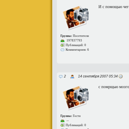
И с помощью чего
Группа:
Посетители
197837793
Публикаций: 0
Комментариев: 6
2
14 сентября 2007 05:34
с помрщью мозго
Группа:
Гости
--
Публикаций: 0