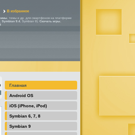
В избранное
аммы
, темы и др. для смартфонов на платформе
,
Symbian 9.4
, Symbian 9).
Скачать игры
,
d
Главная
0
Android OS
iOS (iPhone, iPod)
Symbian 6, 7, 8
Symbian 9