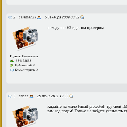
2
cartman23
5 декабря 2009 00:32
походу на е63 идет ша проверим
Группа:
Посетители
354178668
Публикаций: 0
Комментариев: 2
3
shass
29 июня 2011 12:33
Кидайте на мыло
[email protected]
.тру
свой IM-
вам код подам! Только не забудте указывать к