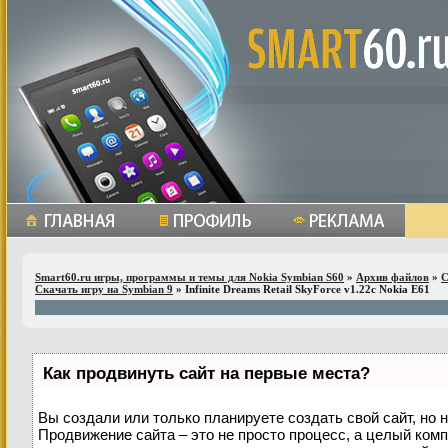
Smart60.ru игры, программы и темы для Nokia Symbian S60
»
Архив файлов
»
С
Скачать игру на Symbian 9
» Infinite Dreams Retail SkyForce v1.22c Nokia E61
Как продвинуть сайт на первые места?
Вы создали или только планируете создать свой сайт, но н
Продвижение сайта – это не просто процесс, а целый ком