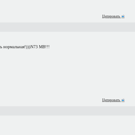
Цитировать
ь нормальная!)))N73 MB!!!
Цитировать