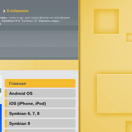
В избранное
аммы
, темы и др. для смартфонов на платформе
,
Symbian 9.4
, Symbian 9).
Скачать игры
,
d
Главная
Android OS
iOS (iPhone, iPod)
Symbian 6, 7, 8
Symbian 9