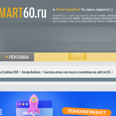
Регистрируйся!
Ты здесь надолго! :)
Smart60.ru - Сайт где можно скачать
игры
,
прогр
Nokia
Series 60 (
Belle
,
Symbian Anna
,
Symbian^3
программы, темы для смартфонов Nokia и
Androi
a Symbian S60
»
Архив файлов
»
Скачать игры для своего смартфона на любую ОС
»