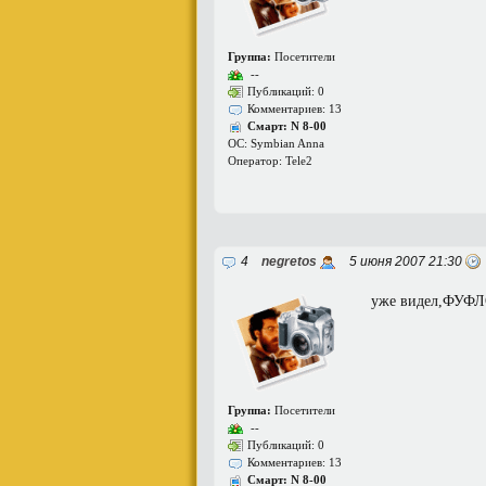
Группа:
Посетители
--
Публикаций: 0
Комментариев: 13
Смарт: N 8-00
ОС: Symbian Anna
Оператор: Tele2
4
negretos
5 июня 2007 21:30
уже видел,ФУФ
Группа:
Посетители
--
Публикаций: 0
Комментариев: 13
Смарт: N 8-00