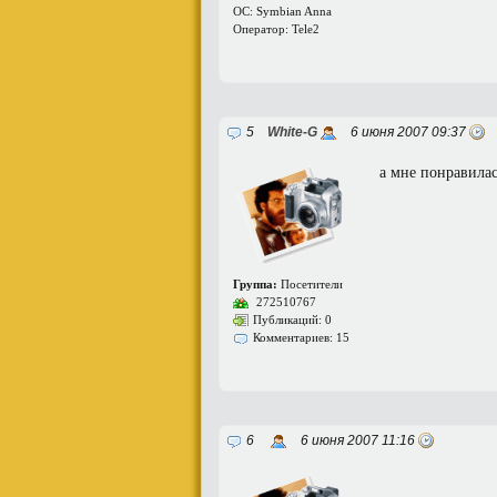
ОС: Symbian Anna
Оператор: Tele2
5
White-G
6 июня 2007 09:37
а мне понравилас
Группа:
Посетители
272510767
Публикаций: 0
Комментариев: 15
6
6 июня 2007 11:16