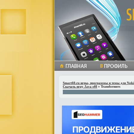
Smart60.ru игры, программы и темы для Noki
Скачать игру Java s40
» Transformers