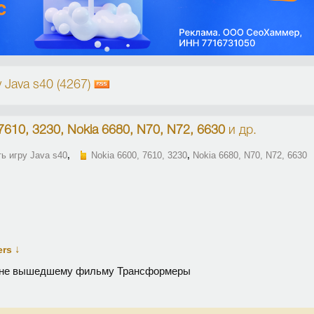
 Java s40 (4267)
7610, 3230, Nokia 6680, N70, N72, 6630
и др.
ь игру Java s40
,
Nokia 6600, 7610, 3230
,
Nokia 6680, N70, N72, 6630
↓
ers
е не вышедшему фильму Трансформеры