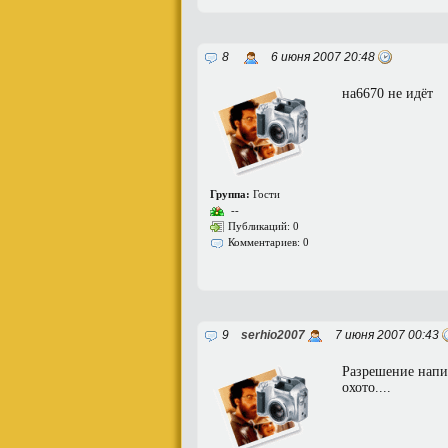
8
6 июня 2007 20:48
на6670 не идёт
Группа:
Гости
--
Публикаций: 0
Комментариев: 0
9
serhio2007
7 июня 2007 00:43
Разрешение напиш
охото....