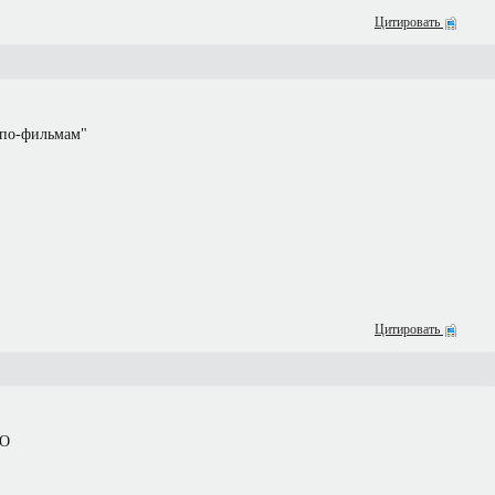
Цитировать
"по-фильмам"
Цитировать
ЛО