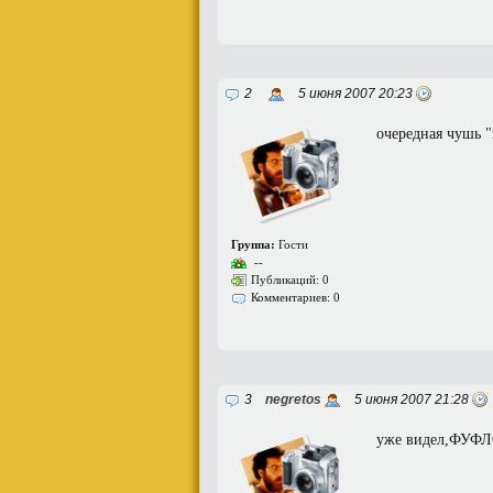
2
5 июня 2007 20:23
очередная чушь 
Группа:
Гости
--
Публикаций: 0
Комментариев: 0
3
negretos
5 июня 2007 21:28
уже видел,ФУФ