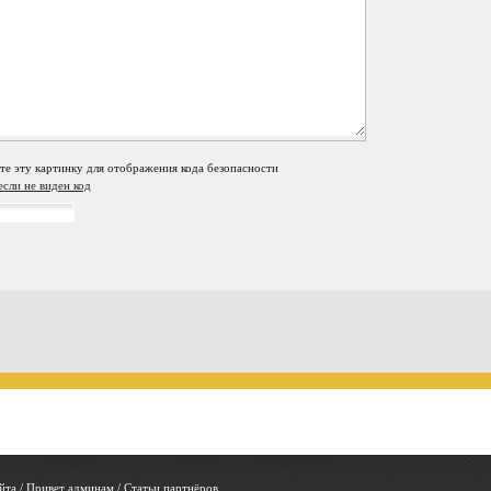
если не виден код
йта
/
Привет админам
/
Статьи партнёров