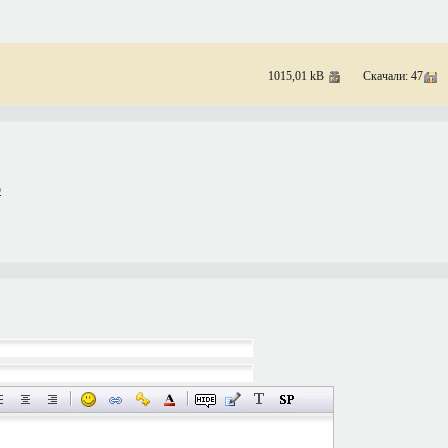
1015,01 kB
Скачали: 47
D