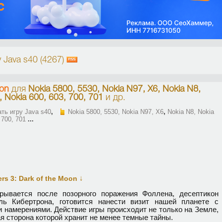
 Java s40 (4267)
oon
для
Nokia 5800, 5530, Nokia N97, X6, Nokia N8,
, Nokia 600, 603, 700, 701
и др.
ть игру Java s40
,
Nokia 5800, 5530, Nokia N97, X6
,
Nokia N8, Nokia
 700, 701
...
↓
rs 3: Dark of the Moon
рывается после позорного поражения Фоллена, десептикон
ль Кибертрона, готовится нанести визит нашей планете с
 намерениями. Действие игры происходит не только на Земле,
ая сторона которой хранит не менее темные тайны.