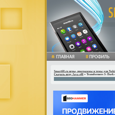
Smart60.ru игры, программы и темы для Noki
Скачать игру Java s40
» Transformers 3: Dark 