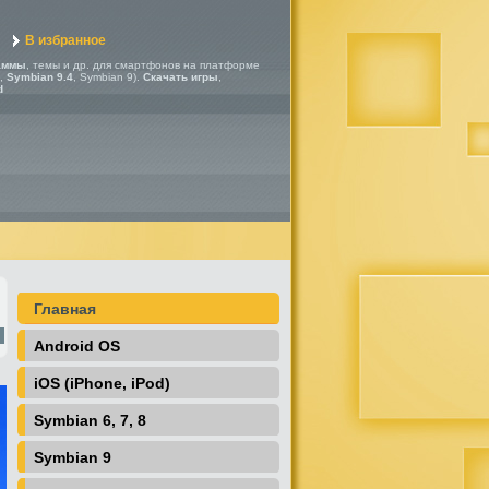
В избранное
аммы
, темы и др. для смартфонов на платформе
,
Symbian 9.4
, Symbian 9).
Скачать игры
,
d
Главная
Android OS
iOS (iPhone, iPod)
Symbian 6, 7, 8
Symbian 9