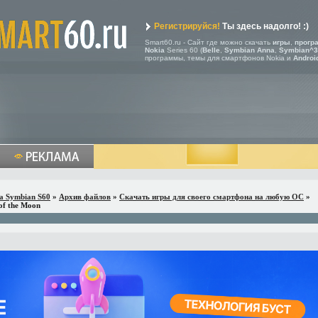
Регистрируйся!
Ты здесь надолго! :)
Smart60.ru - Сайт где можно скачать
игры
,
прогр
Nokia
Series 60 (
Belle
,
Symbian Anna
,
Symbian^3
программы, темы для смартфонов Nokia и
Androi
a Symbian S60
»
Архив файлов
»
Скачать игры для своего смартфона на любую ОС
»
of the Moon