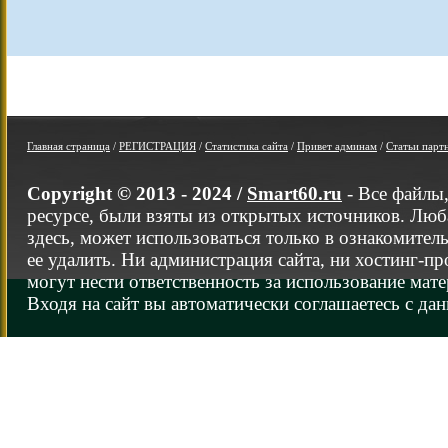
Главная страница
/
РЕГИСТРАЦИЯ
/
Статистика сайта
/
Привет админам
/
Статьи парт
Copyright © 2013 - 2024 /
Smart60.ru
- Все файлы
ресурсе, были взяты из открытых источников. Люб
здесь, может использоваться только в ознакомител
ее удалить. Ни администрация сайта, ни хостинг-п
могут нести ответственность за использование мате
Входя на сайт вы автоматически соглашаетесь с да