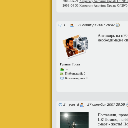
2009-05-21
Kaspersky Antivirus Update Of 20/
2009-04-30
Kaspersky Antivirus Update Of 29/
1
27 октября 2007 20:47
Антивирь на н70-
необходима(не сп
Группа:
Гости
--
Публикаций: 0
Комментариев: 0
2
yan_d
27 октября 2007 20:56
Поставили, прове
ПК!Помню, на 66
смарт - жесть! Н