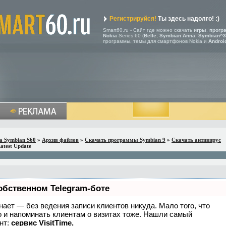
Регистрируйся!
Ты здесь надолго! :)
Smart60.ru - Сайт где можно скачать
игры
,
прогр
Nokia
Series 60 (
Belle
,
Symbian Anna
,
Symbian^3
программы, темы для смартфонов Nokia и
Androi
a Symbian S60
»
Архив файлов
»
Скачать программы Symbian 9
»
Скачать антивирус
Latest Update
обственном Telegram-боте
 знает — без ведения записи клиентов никуда. Мало того, что
о и напоминать клиентам о визитах тоже. Нашли самый
нт:
сервис VisitTime.