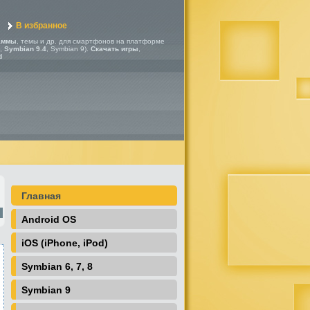
В избранное
аммы
, темы и др. для смартфонов на платформе
,
Symbian 9.4
, Symbian 9).
Скачать игры
,
d
Главная
Android OS
iOS (iPhone, iPod)
Symbian 6, 7, 8
Symbian 9