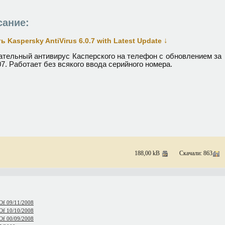
сание:
↓
ь Kaspersky AntiVirus 6.0.7 with Latest Update
ательный антивирус Касперского на телефон с обновлением за
07. Работает без всякого ввода серийного номера.
188,00 kB
Скачали: 863
 Of 09/11/2008
 Of 10/10/2008
 Of 00/09/2008