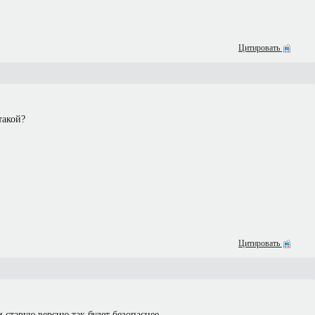
Цитировать
такой?
Цитировать
и старую версию,так будет безопаснее.