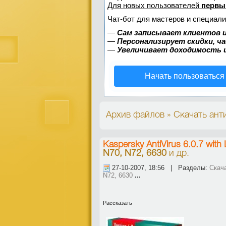
Для новых пользователей
первы
Чат-бот для мастеров и специали
—
Сам записывает клиентов и
—
Персонализирует скидки, ч
—
Увеличивает доходимость 
Начать пользоваться
Архив файлов » Скачать анти
Kaspersky AntiVirus 6.0.7 with
N70, N72, 6630
и др.
27-10-2007, 18:56 | Разделы:
Скач
N72, 6630
...
Рассказать