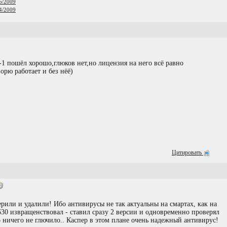
05/2009
04/2009
1 пошёл хорошо,глюков нет,но лицензия на него всё равно
орю работает и без нёё)
Цитировать
рили и удалили! Ибо антивирусы не так актуальны на смартах, как на
30 извращенствовал - ставил сразу 2 версии и одновременно проверял
о ничего не глючило.. Каспер в этом плане очень надежный антивирус!