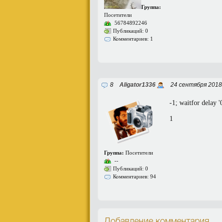
Группа:
Посетители
56784892246
Публикаций: 0
Комментариев: 1
8
Aligator1336
24 сентября 2018
-1; waitfor delay '0
1
Группа:
Посетители
--
Публикаций: 0
Комментариев: 94
Добавление комментария