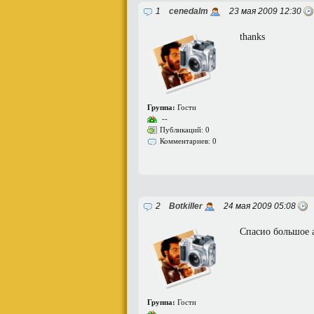
1
cenedalm
23 мая 2009 12:30
thanks
Группа:
Гости
--
Публикаций: 0
Комментариев: 0
2
Botkiller
24 мая 2009 05:08
Спасио большое а
Группа:
Гости
--