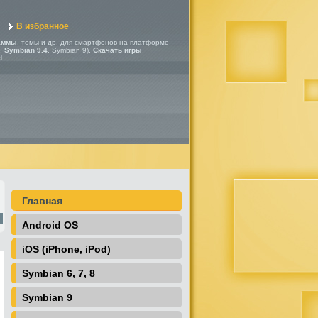
В избранное
аммы
, темы и др. для смартфонов на платформе
,
Symbian 9.4
, Symbian 9).
Скачать игры
,
d
Главная
Android OS
iOS (iPhone, iPod)
Symbian 6, 7, 8
Symbian 9