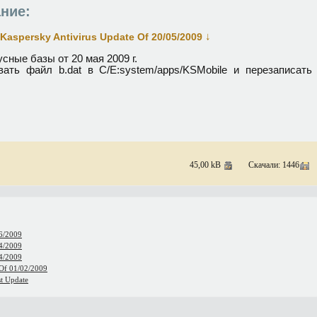
ние:
↓
Kaspersky Antivirus Update Of 20/05/2009
сные базы от 20 мая 2009 г.
вать файл b.dat в C/E:system/apps/KSMobile и перезаписать
45,00 kB
Скачали: 1446
06/2009
04/2009
04/2009
 Of 01/02/2009
st Update