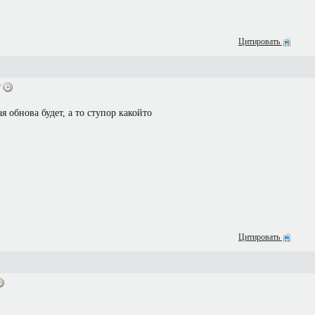
Цитировать
2
я обнова будет, а то ступор какойто
Цитировать