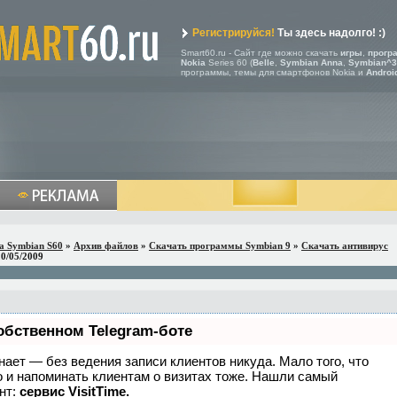
Регистрируйся!
Ты здесь надолго! :)
Smart60.ru - Сайт где можно скачать
игры
,
прогр
Nokia
Series 60 (
Belle
,
Symbian Anna
,
Symbian^3
программы, темы для смартфонов Nokia и
Androi
a Symbian S60
»
Архив файлов
»
Скачать программы Symbian 9
»
Скачать антивирус
20/05/2009
обственном Telegram-боте
 знает — без ведения записи клиентов никуда. Мало того, что
о и напоминать клиентам о визитах тоже. Нашли самый
нт:
сервис VisitTime.