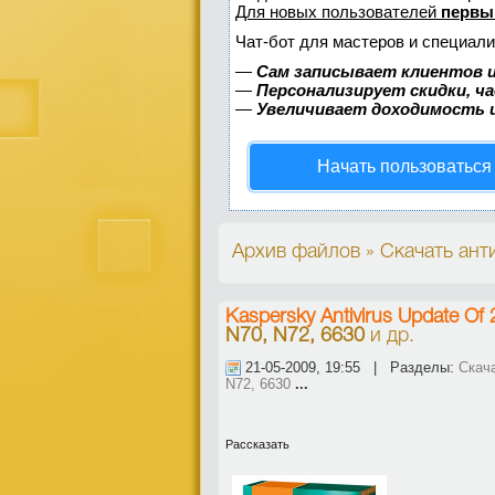
Для новых пользователей
первы
Чат-бот для мастеров и специали
—
Сам записывает клиентов и
—
Персонализирует скидки, ч
—
Увеличивает доходимость 
Начать пользоваться
Архив файлов » Скачать анти
Kaspersky Antivirus Update Of
N70, N72, 6630
и др.
21-05-2009, 19:55 | Разделы:
Скач
N72, 6630
...
Рассказать