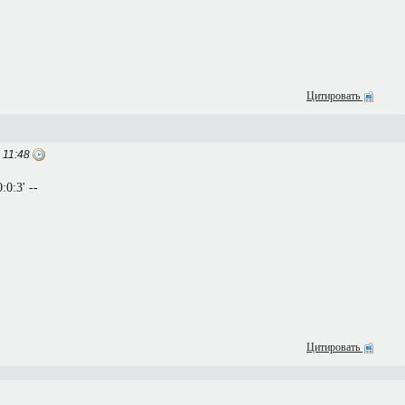
Цитировать
 11:48
:0:3' --
Цитировать