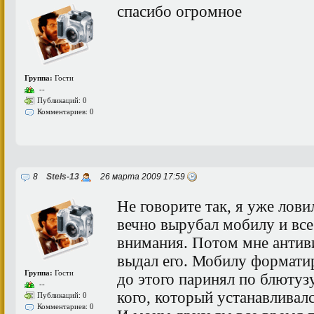
спасибо огромное
Группа:
Гости
--
Публикаций: 0
Комментариев: 0
8
Stels-13
26 марта 2009 17:59
Не говорите так, я уже лови
вечно вырубал мобилу и все
внимания. Потом мне антив
выдал его. Мобилу форматир
Группа:
Гости
до этого паринял по блютуз
--
кого, который устанавливалс
Публикаций: 0
Комментариев: 0