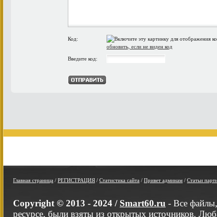
Код:
обновить, если не виден код
Введите код:
Главная страница
/
РЕГИСТРАЦИЯ
/
Статистика сайта
/
Привет админам
/
Статьи парт
Copyright © 2013 - 2024 /
Smart60.ru
- Все файлы
ресурсе, были взяты из открытых источников. Люб