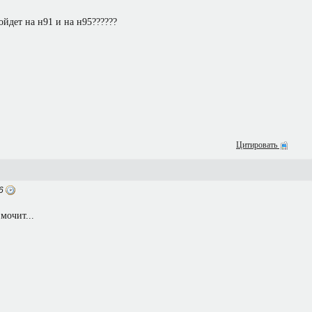
ойдет на н91 и на н95??????
Цитировать
06
мочит...