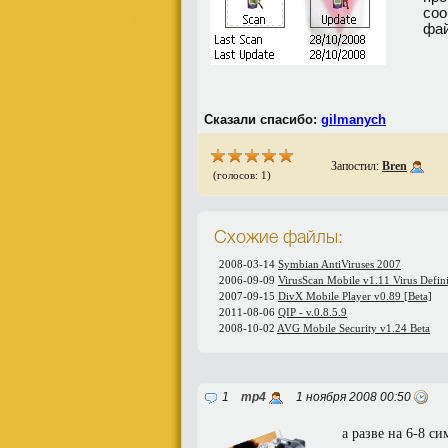
соо
фа
Сказали спасибо:
gilmanych
Запостил:
Bren
(голосов: 1)
Схожие файлы:
2008-03-14
Symbian AntiViruses 2007
2006-09-09
VirusScan Mobile v1.11 Virus Defini
2007-09-15
DivX Mobile Player v0.89 [Beta]
2011-08-06
QIP - v.0.8.5.9
2008-10-02
AVG Mobile Security v1.24 Beta
1
mp4
1 ноября 2008 00:50
а разве на 6-8 си