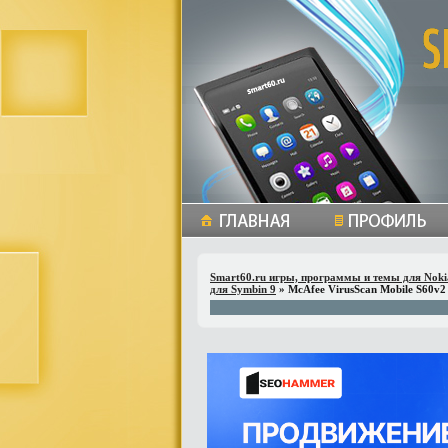
Smart60.ru игры, программы и темы для Noki
для Symbin 9
» McAfee VirusScan Mobile S60v2