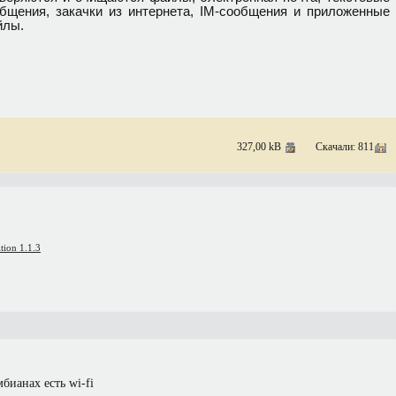
бщения, закачки из интернета, IM-сообщения и приложенные
йлы.
327,00 kB
Скачали: 811
tion 1.1.3
мбианах есть wi-fi