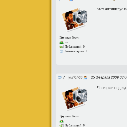
этот антивирус п
Группа:
Гости
--
Публикаций: 0
Комментариев: 0
7
yurich65
25 февраля 2009 03:
Чо-то,все подряд 
Группа:
Гости
--
Публикаций: 0