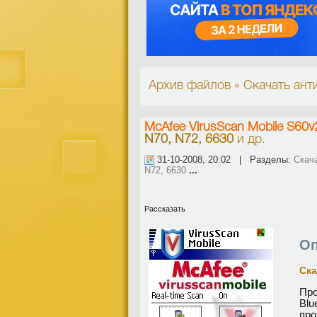
Архив файлов » Скачать анти
McAfee VirusScan Mobile S60v
N70, N72, 6630
и др.
31-10-2008, 20:02 | Разделы:
Скач
N72, 6630
...
Рассказать
Оп
Ска
Про
Bl
про