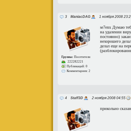
3
ManiacDAG
1 ноября 2008 23:
se7enx Думаю теб
на удалении виру
постоянно) закан
нехорошего делал
делал еще на пер
(разблокированны
Группа:
Посетители
222282221
Публикаций: 0
Комментариев: 2
4
Staff3D
2 ноября 2008 04:55
прикольно сказан