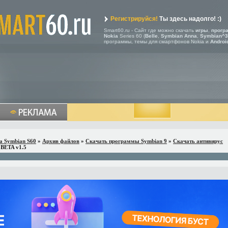
Регистрируйся!
Ты здесь надолго! :)
Smart60.ru - Сайт где можно скачать
игры
,
прогр
Nokia
Series 60 (
Belle
,
Symbian Anna
,
Symbian^3
программы, темы для смартфонов Nokia и
Androi
a Symbian S60
»
Архив файлов
»
Скачать программы Symbian 9
»
Скачать антивирус
 BETA v1.5