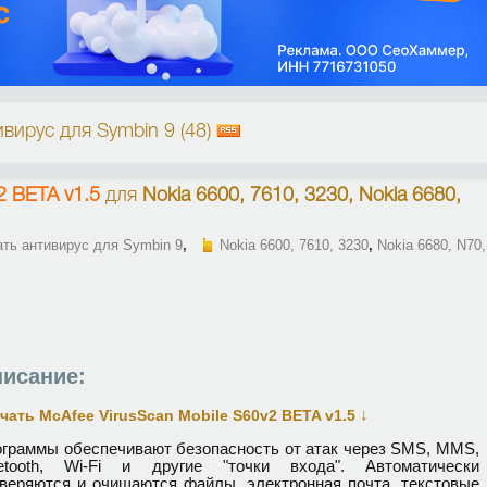
вирус для Symbin 9 (48)
2 BETA v1.5
для
Nokia 6600, 7610, 3230, Nokia 6680,
ать антивирус для Symbin 9
,
Nokia 6600, 7610, 3230
,
Nokia 6680, N70,
исание:
↓
чать McAfee VirusScan Mobile S60v2 BETA v1.5
граммы обеспечивают безопасность от атак через SMS, MMS,
uetooth, Wi-Fi и другие "точки входа". Автоматически
веряются и очищаются файлы, электронная почта, текстовые