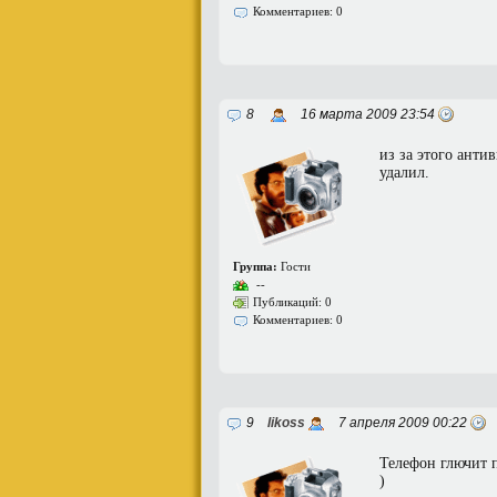
Комментариев: 0
8
16 марта 2009 23:54
из за этого анти
удалил.
Группа:
Гости
--
Публикаций: 0
Комментариев: 0
9
likoss
7 апреля 2009 00:22
Телефон глючит п
)