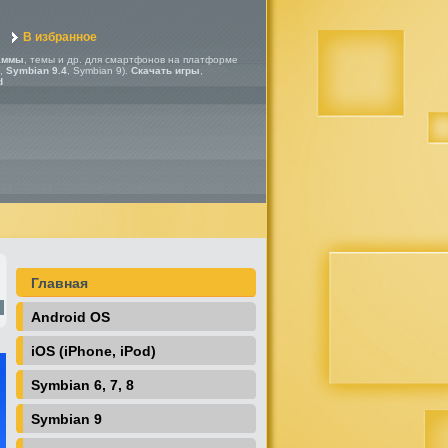
В избранное
аммы
, темы и др. для смартфонов на платформе
,
Symbian 9.4
, Symbian 9).
Скачать игры
,
d
Главная
Android OS
iOS (iPhone, iPod)
Symbian 6, 7, 8
Symbian 9