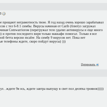
25
е прощают неграмотность твою. Я год назад очень хорошо зарабатывал
сов с тел 6-8.1 симбы. Вирусы начиная от Carib (блютуз загружал
чивая Comwarriorом (перегружал тело удалял антивирусы и еще много
) и против последнего виря только маккафи помогал. Только я все
вой бетта версии mcafee. На симбу 9 вирусов нет. Пока нет
е телефоны ждите, скоро пойдут вирусы) )))
Цитировать
ул...ждите 9я ось, ждите завтра выпущу в свет пол десятка троянов)))))