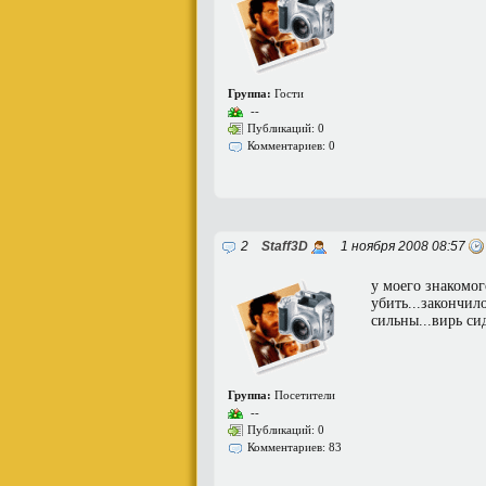
Группа:
Гости
--
Публикаций: 0
Комментариев: 0
2
Staff3D
1 ноября 2008 08:57
у моего знакомого
убить...закончил
сильны...вирь си
Группа:
Посетители
--
Публикаций: 0
Комментариев: 83