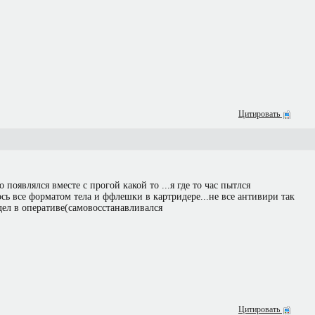
Цитировать
 появлялся вместе с прогой какой то ...я где то час пытлся
ось все форматом тела и ффлешки в картридере...не все антивири так
дел в оперативе(самовосстанавливался
Цитировать