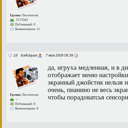
Группа:
Посетители
5173562
Публикаций: 0
Комментариев: 11
18
IceKalyan
7 мая 2009 06:39
да, игруха медленная, и в 
отображает меню настройки
экранный джойстик нельзя н
очень, пианино не весь экран
Группа:
Посетители
чтобы порадоватсья сенсор
--
Публикаций: 0
Комментариев: 8