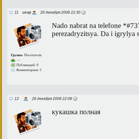
11
usup
20 декабря 2008 22:30
Nado nabrat na telefone *#7
perezadryzitsya. Da i igryly
Группа:
Посетители
--
Публикаций: 0
Комментариев: 5
12
26 декабря 2008 22:08
кукашка полная