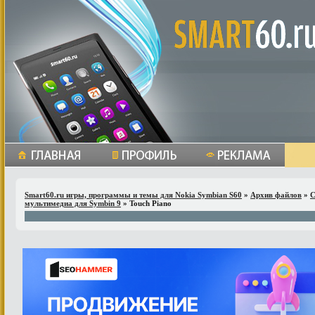
Smart60.ru игры, программы и темы для Nokia Symbian S60
»
Архив файлов
»
С
мультимедиа для Symbin 9
» Touch Piano