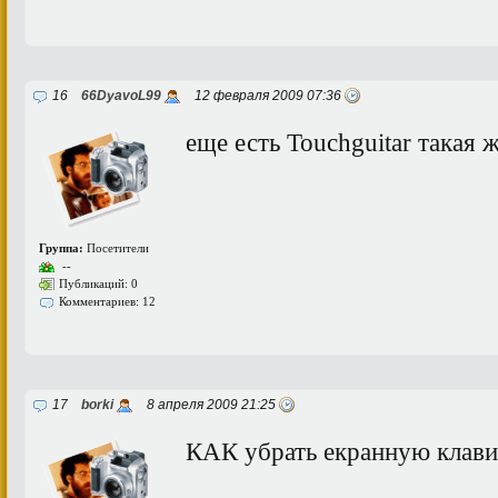
16
66DyavoL99
12 февраля 2009 07:36
еще есть Touchguitar такая 
Группа:
Посетители
--
Публикаций: 0
Комментариев: 12
17
borki
8 апреля 2009 21:25
КАК убрать екранную клави