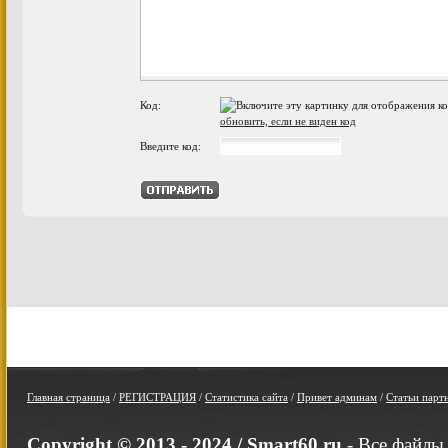
Код:
обновить, если не виден код
Введите код:
Главная страница
/
РЕГИСТРАЦИЯ
/
Статистика сайта
/
Привет админам
/
Статьи парт
Copyright © 2013 - 2024 /
Smart60.ru
- Все файлы