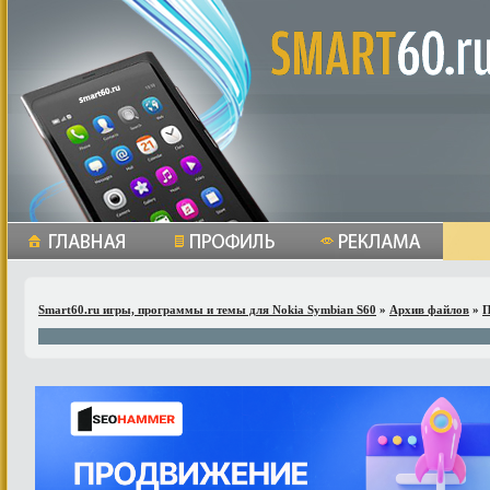
Smart60.ru игры, программы и темы для Nokia Symbian S60
»
Архив файлов
»
П