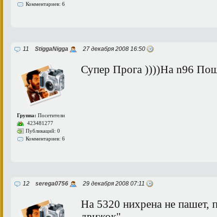
Комментариев: 6
11
StiggaNigga
27 декабря 2008 16:50
Супер Прога ))))На n96 По
Группа:
Посетители
423481277
Публикаций: 0
Комментариев: 6
12
serega0756
29 декабря 2008 07:11
На 5320 нихрена не пашет, 
движок".