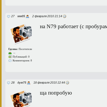
27
ww05
2 февраля 2010 21:14
на N79 работает (с пробура
Группа:
Посетители
--
Публикаций: 0
Комментариев: 8
28
дум75
18 февраля 2010 22:44
ща попробую