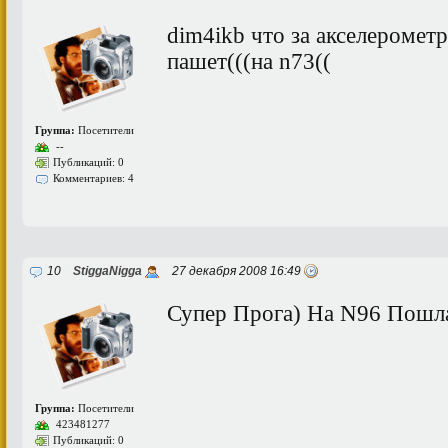
dim4ikb что за акселерометр
пашет(((на n73((
Группа:
Посетители
--
Публикаций: 0
Комментариев: 4
10
StiggaNigga
27 декабря 2008 16:49
Супер Прога) На N96 Пошла
Группа:
Посетители
423481277
Публикаций: 0