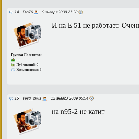
14
Fro76
9 января 2009 21:38
И на Е 51 не работает. Очен
Группа:
Посетители
--
Публикаций: 0
Комментариев: 9
15
serg_2001
12 января 2009 05:54
на n95-2 не катит