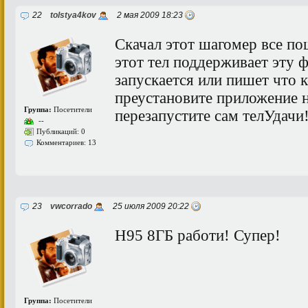
22
tolstya4kov
2 мая 2009 18:23
Скачал этот шагомер все п
этот тел поддерживает эту 
запускается или пишет что 
преустановите приложение н
Группа:
Посетители
перезапустите сам телУдачи!
--
Публикаций: 0
Комментариев: 13
23
vwcorrado
25 июля 2009 20:22
Н95 8ГБ работи! Супер!
Группа:
Посетители