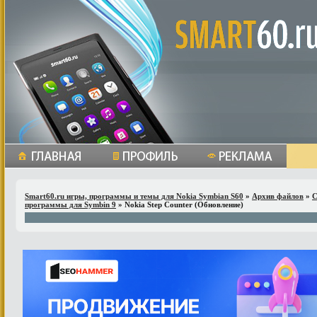
Smart60.ru игры, программы и темы для Nokia Symbian S60
»
Архив файлов
»
С
программы для Symbin 9
» Nokia Step Counter (Обновление)