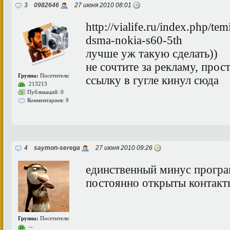
3
0982646
27 июня 2010 08:01
http://vialife.ru/index.php/t
dsma-nokia-s60-5th
лучше уж такую сделать))
не сочтите за рекламу, про
Группа:
Посетители
ссылку в гугле кинул сюда
213213
Публикаций: 0
Комментариев: 9
4
saymon-serega
27 июня 2010 09:26
единственный минус програ
постоянно открыты контакт
Группа:
Посетители
--