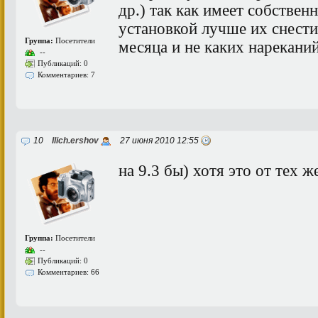
др.) так как имеет собствен
установкой лучше их снести
Группа:
Посетители
месяца и не каких нарекани
--
Публикаций: 0
Комментариев: 7
10
Ilich.ershov
27 июня 2010 12:55
на 9.3 бы) хотя это от тех 
Группа:
Посетители
--
Публикаций: 0
Комментариев: 66