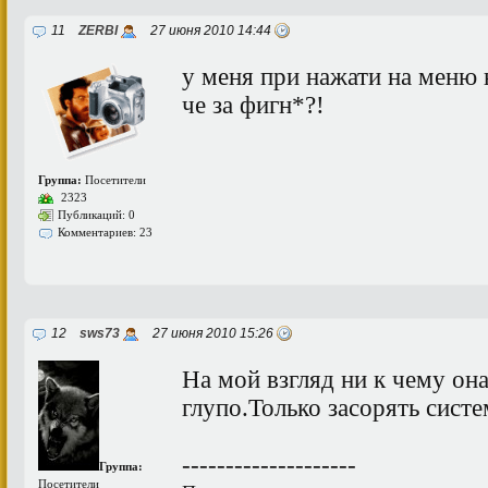
11
ZERBI
27 июня 2010 14:44
у меня при нажати на меню 
че за фигн*?!
Группа:
Посетители
2323
Публикаций: 0
Комментариев: 23
12
sws73
27 июня 2010 15:26
На мой взгляд ни к чему о
глупо.Только засорять систе
--------------------
Группа:
Посетители