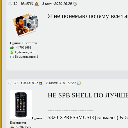
19
blad761
3 июля 2010 16:29
Я не понемаю почему все та
Группа:
Посетители
447061691
Публикаций: 0
Комментариев: 1
20
СМАРТЕР
6 июля 2010 12:27
НЕ SPB SHELL ПО ЛУЧШЕ!
--------------------
5320 XPRESSMUSIK(сломался) & 
Группа:
Посетители
592072522