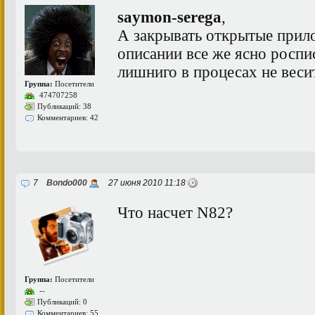
saymon-serega
,
А закрывать открытые прил
описании все же ясно роспис
лишниго в процесах не весит
Группа:
Посетители
474707258
Публикаций: 38
Комментариев: 42
7
Bondo000
27 июня 2010 11:18
Что насчет N82?
Группа:
Посетители
--
Публикаций: 0
Комментариев: 55