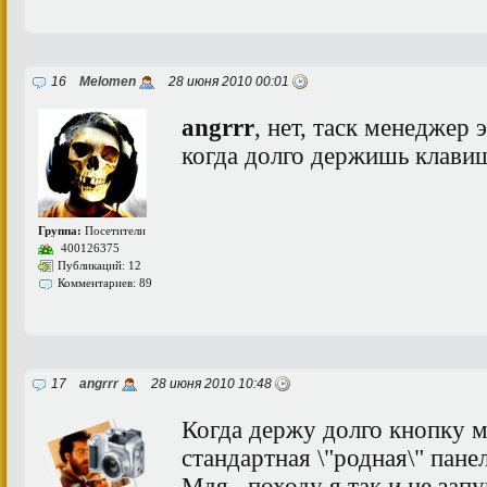
16
Melomen
28 июня 2010 00:01
angrrr
, нет, таск менеджер 
когда долго держишь клави
Группа:
Посетители
400126375
Публикаций: 12
Комментариев: 89
17
angrrr
28 июня 2010 10:48
Когда держу долго кнопку м
стандартная \"родная\" пане
Мдя...походу я так и не запу