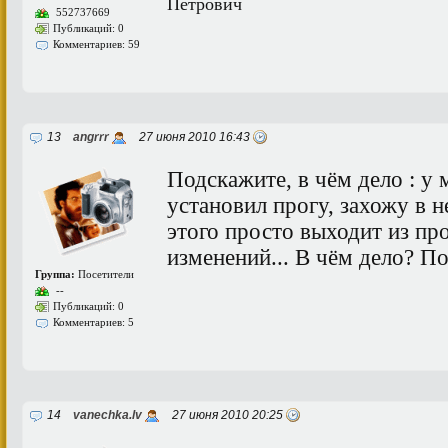
Петрович
552737669
Публикаций: 0
Комментариев: 59
13
angrrr
27 июня 2010 16:43
Подскажите, в чём дело : у
установил прогу, захожу в н
этого просто выходит из про
изменений... В чём дело? П
Группа:
Посетители
--
Публикаций: 0
Комментариев: 5
14
vanechka.lv
27 июня 2010 20:25