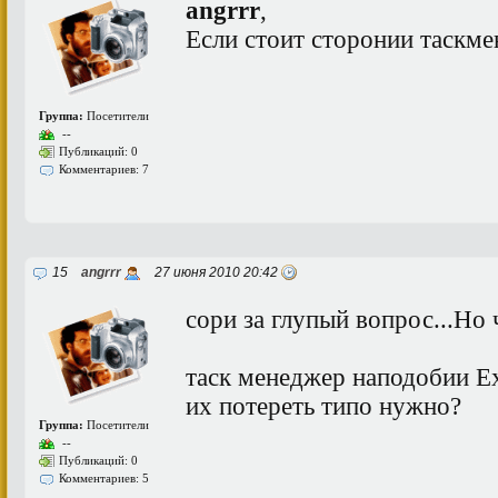
angrrr
,
Если стоит сторонии таскмен
Группа:
Посетители
--
Публикаций: 0
Комментариев: 7
15
angrrr
27 июня 2010 20:42
сори за глупый вопрос...Но
таск менеджер наподобии Exp
их потереть типо нужно?
Группа:
Посетители
--
Публикаций: 0
Комментариев: 5