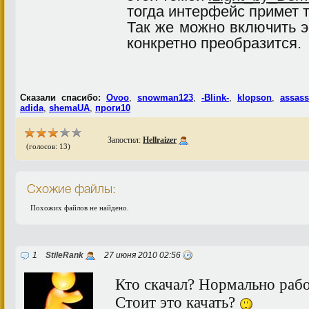
тогда интерфейс примет 
Так же можно включить 
конкретно преобразится.
Сказали спасибо:
Ovoo
,
snowman123
,
-Blink-
,
klopson
,
assass
adida
,
shemaUA
,
проги10
Запостил:
Hellraizer
(голосов: 13)
Схожие файлы:
Похожих файлов не найдено.
1
StileRank
27 июня 2010 02:56
Кто скачал? Нормально раб
Стоит это качать?