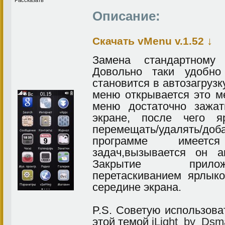
Рассказать
Описание:
↓
Скачать vMenu v.1.52
Замена стандартному
Довольно таки удобно
становится в автозагрузк
меню открывается это м
меню достаточно зажа
экране, после чего 
перемещать/удалять
программе имеет
задач,вызывается он а
Закрытие прило
перетаскиванием ярлык
середине экрана.
P.S. Советую использова
этой темой
iLight_by_Dsm