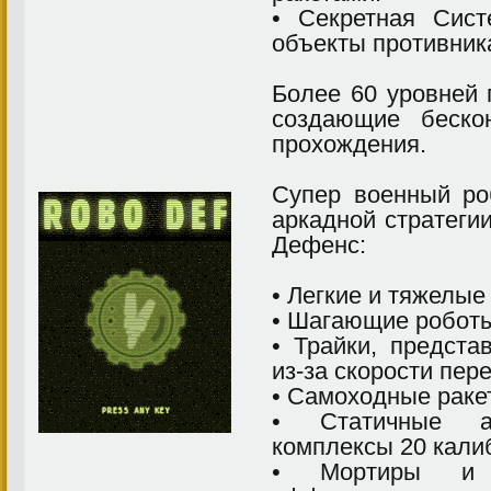
• Секретная Сис
объекты противника
Более 60 уровней 
создающие беско
прохождения.
Cупер военный ро
аркадной стратегии
Дефенс:
• Легкие и тяжелые
• Шагающие робот
• Трайки, предста
из-за скорости пер
• Самоходные раке
• Статичные ав
комплексы 20 кали
• Мортиры и р