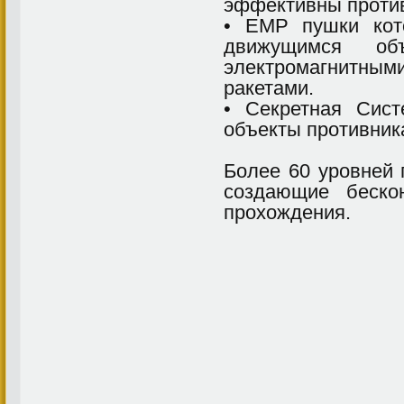
эффективны против
• EMP пушки кот
движущимся об
электромагнитны
ракетами.
• Секретная Сис
объекты противника
Более 60 уровней 
создающие беско
прохождения.