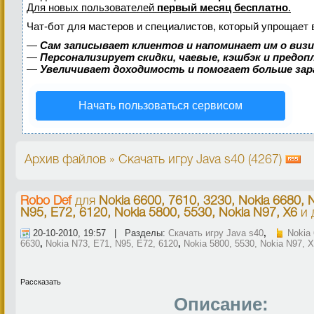
Для новых пользователей
первый месяц бесплатно
.
Чат-бот для мастеров и специалистов, который упрощает 
—
Сам записывает клиентов и напоминает им о виз
—
Персонализирует скидки, чаевые, кэшбэк и предо
—
Увеличивает доходимость и помогает больше за
Начать пользоваться сервисом
Архив файлов » Скачать игру Java s40 (4267)
Robo Def
для
Nokia 6600, 7610, 3230, Nokia 6680, 
N95, E72, 6120, Nokia 5800, 5530, Nokia N97, X6
и 
20-10-2010, 19:57 | Разделы:
Скачать игру Java s40
,
Nokia 
6630
,
Nokia N73, E71, N95, E72, 6120
,
Nokia 5800, 5530, Nokia N97, 
Рассказать
Описание: