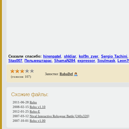
Сказали спасибо:
hirenpatel
,
shkliar
,
kol9n_zver
,
Sergio Tachini
Stas007
,
Пельмештарас
,
ShamaN284
,
expressor
,
Soulmask
,
Leon7
Запостил:
RoboDef
(голосов: 107)
Схожие файлы:
2011-06-28
Robo
2008-02-15
Robo v1.10
2012-01-25
Robo-E
2007-03-12
Nival Interactive Robogear Battle [240x320]
2007-10-01
Robo v1.00