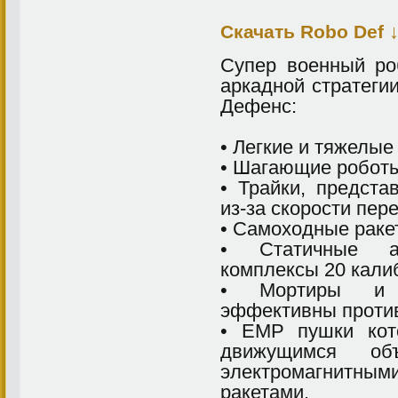
Скачать Robo Def
Cупер военный ро
аркадной стратегии
Дефенс:
• Легкие и тяжелые
• Шагающие робот
• Трайки, предста
из-за скорости пер
• Самоходные раке
• Статичные ав
комплексы 20 кали
• Мортиры и р
эффективны против
• EMP пушки кот
движущимся об
электромагнитны
ракетами.