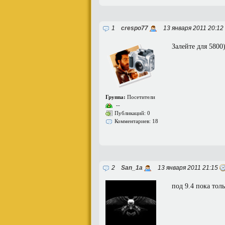
1
crespo77
13 января 2011 20:12
Залейте для 5800
Группа:
Посетители
--
Публикаций: 0
Комментариев: 18
2
San_1a
13 января 2011 21:15
под 9.4 пока тол