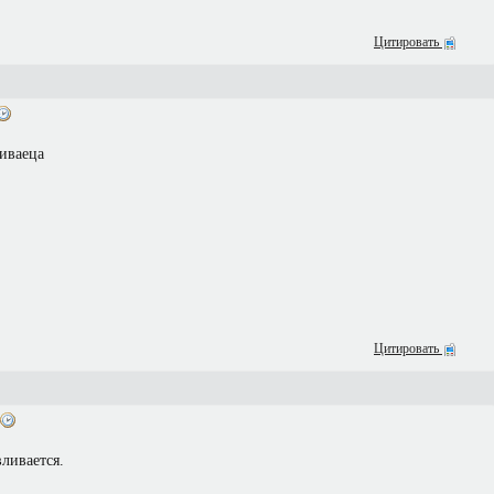
Цитировать
ливаеца
Цитировать
вливается.