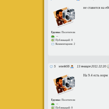
не ставится на е6
Группа:
Посетители
--
Публикаций: 0
Комментариев: 2
5
vovik55
13 января 2011 22:20
На 9.4 есть норм
Группа:
Посетители
--
Публикаций: 0