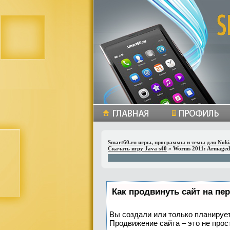
Smart60.ru игры, программы и темы для Noki
Скачать игру Java s40
» Worms 2011: Armage
Как продвинуть сайт на пе
Вы создали или только планируете
Продвижение сайта – это не прос