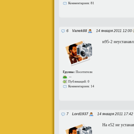
Комментариев: 81
6
Vanek88
14 января 2011 12:00
н95-2 неустанав
Группа:
Посетители
--
Публикаций: 0
Комментариев: 14
7
Lord1937
14 января 2011 17:42
На е52 не устана