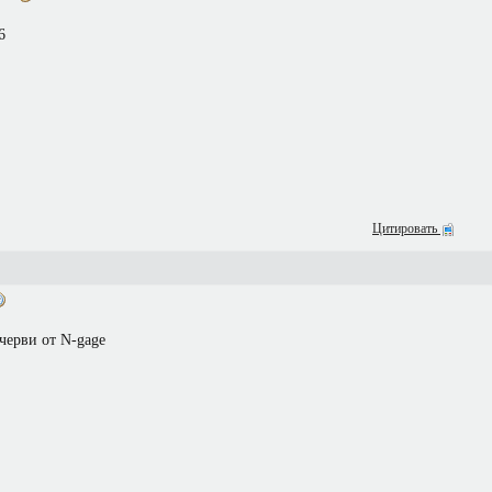
6
Цитировать
 черви от N-gage