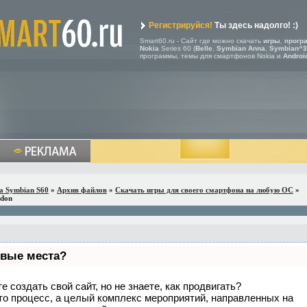
Регистрируйся!
Ты здесь надолго! :)
Smart60.ru - Сайт где можно скачать
игры
,
прогр
Nokia
Series 60 (
Belle
,
Symbian Anna
,
Symbian^3
программы, темы для смартфонов Nokia и
Androi
a Symbian S60
»
Архив файлов
»
Скачать игры для своего смартфона на любую ОС
»
ddon
рвые места?
 создать свой сайт, но не знаете, как продвигать?
то процесс, а целый комплекс мероприятий, направленных на