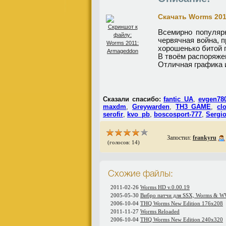
Скачать Worms 20
Всемирно популярн
червячная война, п
хорошенько битой п
В твоём распоряжен
Отличная графика и
Сказали спасибо:
fantic_UA
,
evgen78
maxdm
,
Greywarden
,
TH3_GAME
,
cl
serofir
,
kvo_pb
,
boscosport-777
,
Sergio
Запостил:
frankyru
(голосов: 14)
Схожие файлы:
2011-02-26
Worms HD v.0.00.19
2005-05-30
Вибро патчи для SSX, Worms & 
2006-10-04
THQ Worms New Edition 176x208
2011-11-27
Worms Reloaded
2006-10-04
THQ Worms New Edition 240x320