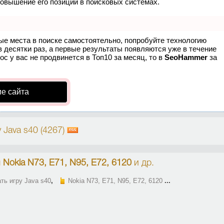
повышение его позиций в поисковых системах.
ые места в поиске самостоятельно, попробуйте технологию
в десятки раз, а первые результаты появляются уже в течение
ос у вас не продвинется в Топ10 за месяц, то в
SeoHammer
за
е сайта
 Java s40 (4267)
я
Nokia N73, E71, N95, E72, 6120
и др.
ть игру Java s40
,
Nokia N73, E71, N95, E72, 6120
...