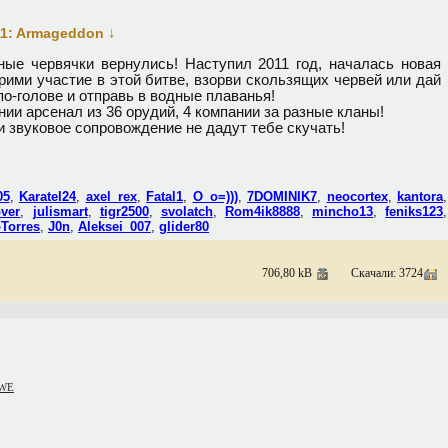
↓
11: Armageddon
ые червячки вернулись! Наступил 2011 год, началась новая
рими участие в этой битве, взорви скользящих червей или дай
о-голове и отправь в водные плаванья!
ии арсенал из 36 орудий, 4 компании за разные кланы!
 звуковое сопровождение не дадут тебе скучать!
05
,
Karatel24
,
axel_rex
,
Fatal1
,
O_o=)))
,
7DOMINIK7
,
neocortex
,
kantora
,
over
,
julismart
,
tigr2500
,
svolatch
,
Rom4ik8888
,
mincho13
,
feniks123
,
Torres
,
J0n
,
Aleksei_007
,
glider80
706,80 kB
Скачали: 3724
WWE