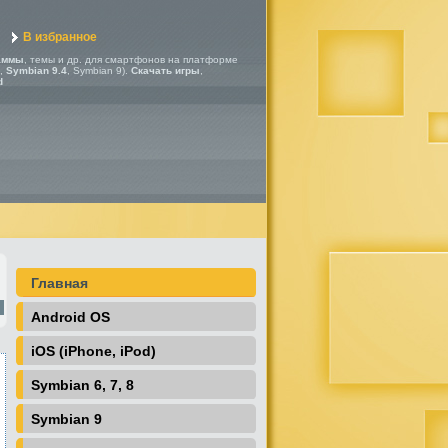
В избранное
аммы
, темы и др. для смартфонов на платформе
,
Symbian 9.4
, Symbian 9).
Скачать игры
,
d
Главная
Android OS
iOS (iPhone, iPod)
Symbian 6, 7, 8
Symbian 9