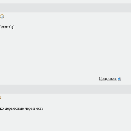
))плиз)))
Цитировать
ько дерьмовые черви есть