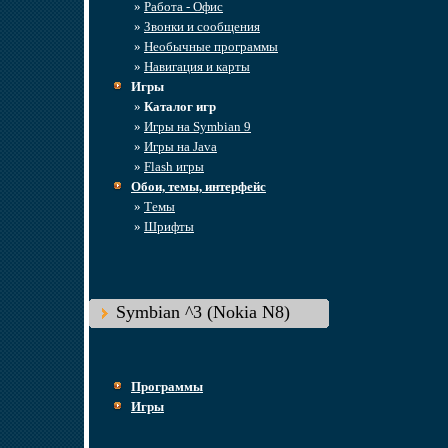
»
Работа - Офис
»
Звонки и сообщения
»
Необычные программы
»
Навигация и карты
Игры
»
Каталог игр
»
Игры на Symbian 9
»
Игры на Java
»
Flash игры
Обои, темы, интерфейс
»
Темы
»
Шрифты
Symbian ^3 (Nokia N8)
Программы
Игры