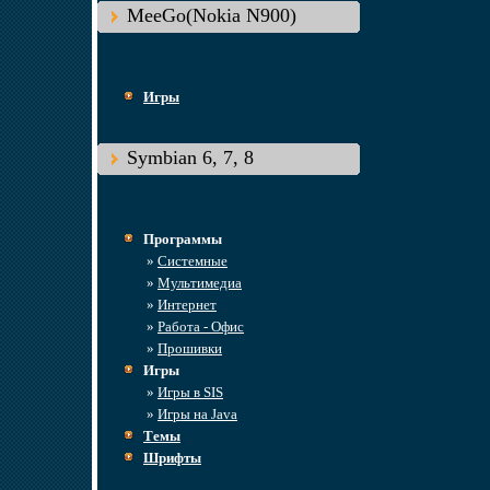
MeeGo(Nokia N900)
Игры
Symbian 6, 7, 8
Программы
»
Системные
»
Мультимедиа
»
Интернет
»
Работа - Офис
»
Прошивки
Игры
»
Игры в SIS
»
Игры на Java
Темы
Шрифты