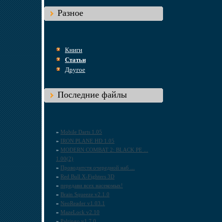
Разное
Книги
Статьи
Другое
Последние файлы
»
Mobile Darts 1.05
»
IRON PLANE HD 1.05
»
MODERN COMBAT 2: BLACK PE ...
1.00(2)
»
Проводитстя очередной наб ...
»
Red Bull X-Fighters 3D
»
передави всех насекомых!
»
Brain Squeeze v2.1.0
»
NeoReader v1.03.1
»
MazeLock v2.10
»
Palringo v1.7.0