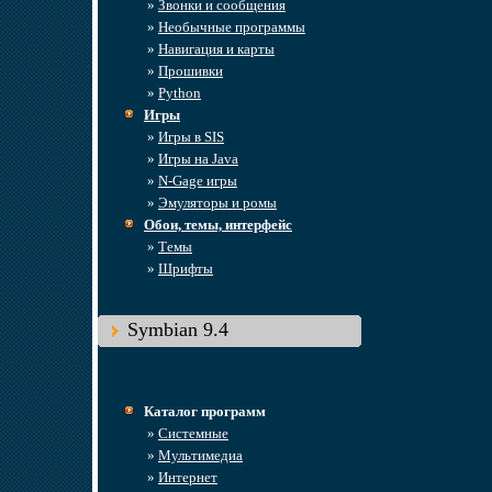
»
Звонки и сообщения
»
Необычные программы
»
Навигация и карты
»
Прошивки
»
Python
Игры
»
Игры в SIS
»
Игры на Java
»
N-Gage игры
»
Эмуляторы и ромы
Обои, темы, интерфейс
»
Темы
»
Шрифты
Symbian 9.4
Каталог программ
»
Системные
»
Мультимедиа
»
Интернет