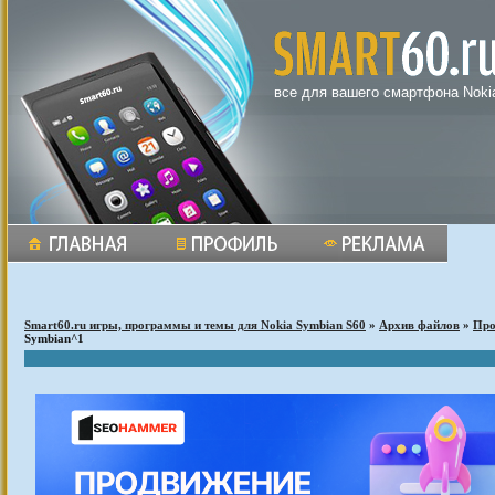
все для вашего смартфона Noki
Smart60.ru игры, программы и темы для Nokia Symbian S60
»
Архив файлов
»
Пр
Symbian^1