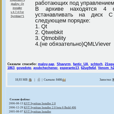
работающих под управлением
В архиве находятся 4 ф
устанавливать на диск 
следующем порядке:
1. Qt
2. Qtwebkit
3. Qtmobility
4.(не обязательно)QMLViever
Сказали спасибо:
maloy-sap
,
Shavyrm
,
fantic_UA
,
schtorh
,
21sq
1863
,
govedoto
,
ayubchechenec
,
esperanto13
,
62ug9e6d
,
Venom_h
18,93 MB
|
| Скачали: 8486
Запостил:
R
Схожие файлы:
2006-08-13
KVT Symbian Installer 2.0
2006-12-29
KVT Symbian Installer 2.0 beta 6 Build 406
2005-08-07
KVT Symbian Installer