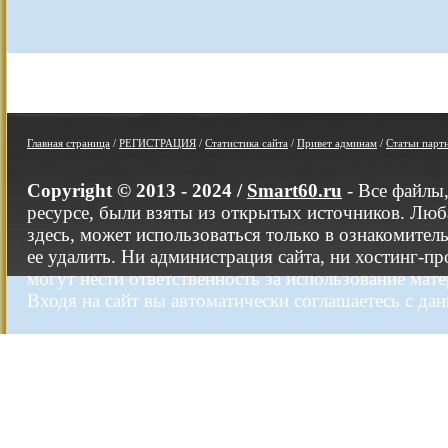
Главная страница
/
РЕГИСТРАЦИЯ
/
Статистика сайта
/
Привет админам
/
Статьи парт
Copyright © 2013 - 2024 /
Smart60.ru
- Все файлы
ресурсе, были взяты из открытых источников. Люб
здесь, может использоваться только в ознакомител
ее удалить. Ни администрация сайта, ни хостинг-п
могут нести ответственность за использование мате
Входя на сайт вы автоматически соглашаетесь с да