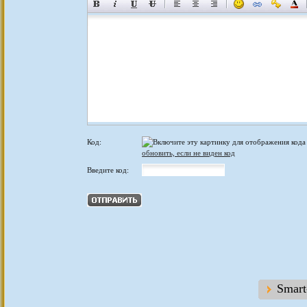
Код:
обновить, если не виден код
Введите код:
Smar