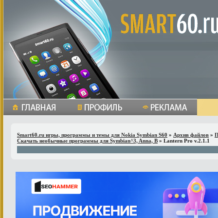
Smart60.ru игры, программы и темы для Nokia Symbian S60
»
Архив файлов
»
П
Скачать необычные программы для Symbian^3, Anna, B
» Lantern Pro v.2.1.1