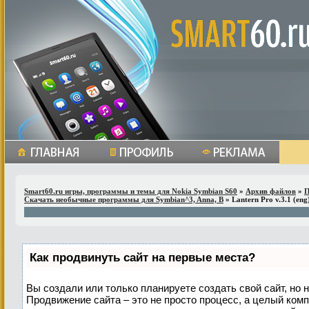
Smart60.ru игры, программы и темы для Nokia Symbian S60
»
Архив файлов
»
П
Скачать необычные программы для Symbian^3, Anna, B
» Lantern Pro v.3.1 (eng
Как продвинуть сайт на первые места?
Вы создали или только планируете создать свой сайт, но н
Продвижение сайта – это не просто процесс, а целый ком