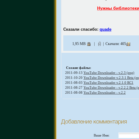
Нужны библиотек
Сказали спасибо:
quade
1,95 MB
|
| Скачали: 405
Схожие файлы:
2011-09-13
YouTube Downloader - v.2.3 (eng)
2011-10-20
YouTube Downloader v.2.3.1 Beta (en
2011-08-03
YouTube Downloader v.2.1.0 RC1
2011-08-27
YouTube Downloader - v.2.2.2 Beta (
2011-08-08
YouTube Downloader - v.2.2
Добавление комментария
Ваше Имя: