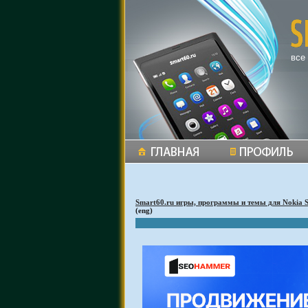
все
Smart60.ru игры, программы и темы для Nokia 
(eng)