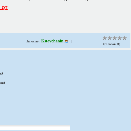
и QT
Kstovchanin
Запостил:
|
(голосов: 0)
g)
eng)