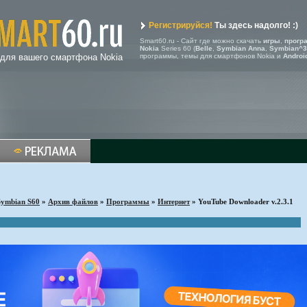
Регистрируйся!
Ты здесь надолго! :)
Smart60.ru - Сайт где можно скачать
игры
,
прогр
Nokia
Series 60 (
Belle
,
Symbian Anna
,
Symbian^3
 для вашего смартфона Nokia
программы, темы для смартфонов Nokia и
Androi
Symbian S60
»
Архив файлов
»
Программы
»
Интернет
» YouTube Downloader v.2.3.1