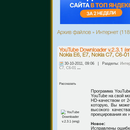
Архив файлов » Интернет (11
YouTube Downloader v.2.3.1 (e
Nokia E6, E7, Nokia C7, C6-01
30-10-2011, 09:06 | Разделы:
Инте
C7, C6-01
...
Рассказать
Программа YouTube
YouTube на свой м
HD-качеством от 24
которую, Вы може
высокого качеств
проецирования их н
Новое:
Исправлены ошибки 