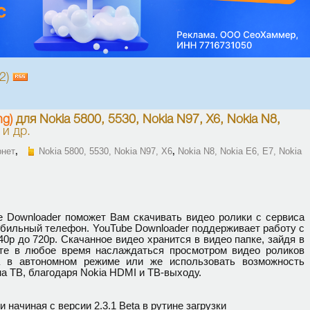
82)
ng)
для
Nokia 5800, 5530, Nokia N97, X6, Nokia N8,
и др.
рнет
,
Nokia 5800, 5530, Nokia N97, X6
,
Nokia N8, Nokia E6, E7, Nokia
 Downloader поможет Вам скачивать видео ролики с сервиса
обильный телефон. YouTube Downloader поддерживает работу с
0р до 720p. Скачанное видео хранится в видео папке, зайдя в
те в любое время наслаждаться просмотром видео роликов
а в автономном режиме или же использовать возможность
а ТВ, благодаря Nokia HDMI и ТВ-выходу.
начиная с версии 2.3.1 Beta в рутине загрузки