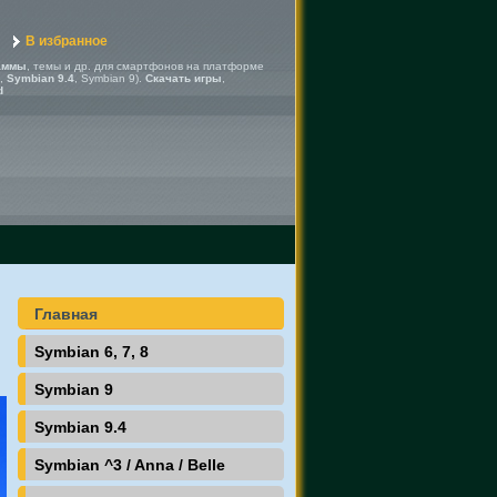
В избранное
аммы
, темы и др. для смартфонов на платформе
,
Symbian 9.4
, Symbian 9).
Скачать игры
,
d
Главная
Symbian 6, 7, 8
Symbian 9
Symbian 9.4
Symbian ^3 / Anna / Belle