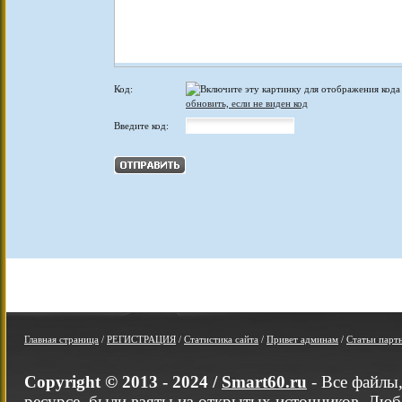
Код:
обновить, если не виден код
Введите код:
Главная страница
/
РЕГИСТРАЦИЯ
/
Статистика сайта
/
Привет админам
/
Статьи парт
Copyright © 2013 - 2024 /
Smart60.ru
- Все файлы
ресурсе, были взяты из открытых источников. Люб