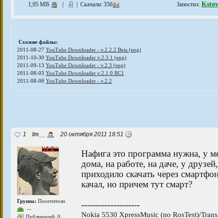
Ksto
1,95 MB
|
| Скачали: 350
Запостил:
Схожие файлы:
2011-08-27
YouTube Downloader - v.2.2.2 Beta (eng)
2011-10-30
YouTube Downloader v.2.3.1 (eng)
2011-09-13
YouTube Downloader - v.2.3 (eng)
2011-08-03
YouTube Downloader v.2.1.0 RC1
2011-08-08
YouTube Downloader - v.2.2
1
Im__
20 октября 2011 18:51
Нафига это программа нужна, у м
дома, на работе, на даче, у друзей
приходило скачать через смартфон
качал, но причем тут смарт?
Группа:
Посетители
--------------------
--
Nokia 5530 XpressMusic (no RosTest)/Tran
Публикаций: 0