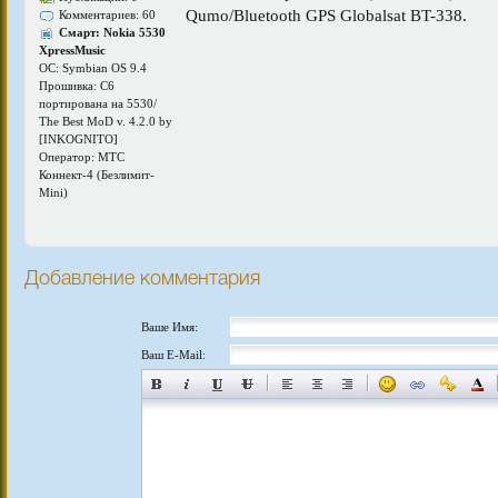
Qumo/Bluetooth GPS Globalsat BT-338.
Комментариев: 60
Смарт: Nokia 5530
XpressMusic
ОС: Symbian OS 9.4
Прошивка: C6
портирована на 5530/
The Best MoD v. 4.2.0 by
[INKOGNITO]
Оператор: МТС
Коннект-4 (Безлимит-
Mini)
Добавление комментария
Ваше Имя:
Ваш E-Mail: