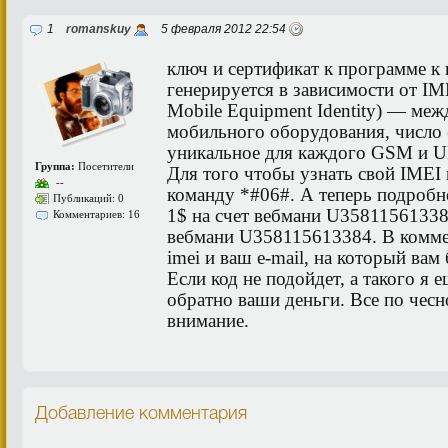
1
romanskuy
5 февраля 2012 22:54
ключ и сертификат к программе к
генерируется в зависимости от IME
Mobile Equipment Identity) — ме
мобильного оборудования, число 
уникальное для каждого GSM и U
Группа:
Посетители
Для того чтобы узнать свой IMEI
--
команду *#06#. А теперь подробно
Публикаций: 0
1$ на счет вебмани U358115613384
Комментариев: 16
вебмани U358115613384. В комме
imei и ваш e-mail, на который вам
Если код не подойдет, а такого я 
обратно ваши деньги. Все по чесн
внимание.
Добавление комментария