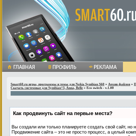
Smart60.ru игры, программы и темы для Nokia Symbian S60
»
Архив файлов
»
П
Скачать системные для Symbian^3, Anna, Belle
» Eco switch - v.1.00
Как продвинуть сайт на первые места?
Вы создали или только планируете создать свой сайт, но н
Продвижение сайта – это не просто процесс, а целый ком