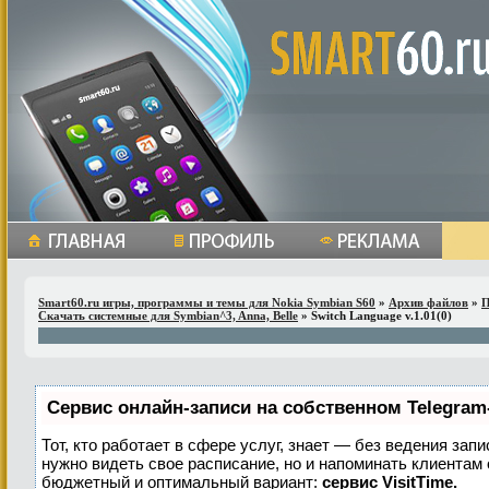
Smart60.ru игры, программы и темы для Nokia Symbian S60
»
Архив файлов
»
П
Скачать системные для Symbian^3, Anna, Belle
» Switch Language v.1.01(0)
Сервис онлайн-записи на собственном Telegram
Тот, кто работает в сфере услуг, знает — без ведения запи
нужно видеть свое расписание, но и напоминать клиентам
бюджетный и оптимальный вариант:
сервис VisitTime.