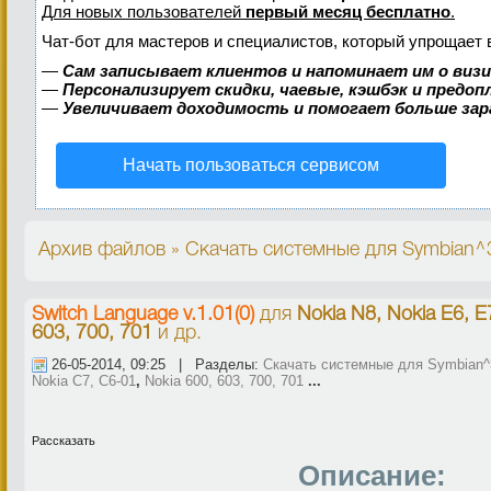
Для новых пользователей
первый месяц бесплатно
.
Чат-бот для мастеров и специалистов, который упрощает 
—
Сам записывает клиентов и напоминает им о виз
—
Персонализирует скидки, чаевые, кэшбэк и предо
—
Увеличивает доходимость и помогает больше за
Начать пользоваться сервисом
Архив файлов » Скачать системные для Symbian^3,
Switch Language v.1.01(0)
для
Nokia N8, Nokia E6, E
603, 700, 701
и др.
26-05-2014, 09:25 | Разделы:
Скачать системные для Symbian^3
Nokia C7, C6-01
,
Nokia 600, 603, 700, 701
...
Рассказать
Описание: