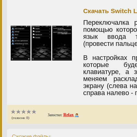
Скачать Switch L
Переключалка р
помощью которо
язык ввода т
(провести пальце
В настройках п
которые буд
клавиатуре, а 
меняем раскла
экрану (слева н
справа налево -
Relax
Запостил:
(голосов: 0)