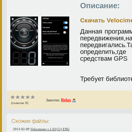
Описание:
Скачать Velocimet
Данная программ
передвижени
передвигал
определить,г
средствам GPS
Требует библиот
Relax
Запостил:
(голосов: 0)
Схожие файлы:
2013-02-09
Velocimeter v.1.02(12) ENG