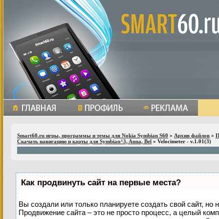
Smart60.ru игры, программы и темы для Nokia Symbian S60
»
Архив файлов
»
П
Скачать навигацию и карты для Symbian^3, Anna, Bel
» Velocimeter - v.1.01(3)
Как продвинуть сайт на первые места?
Вы создали или только планируете создать свой сайт, но н
Продвижение сайта – это не просто процесс, а целый ком