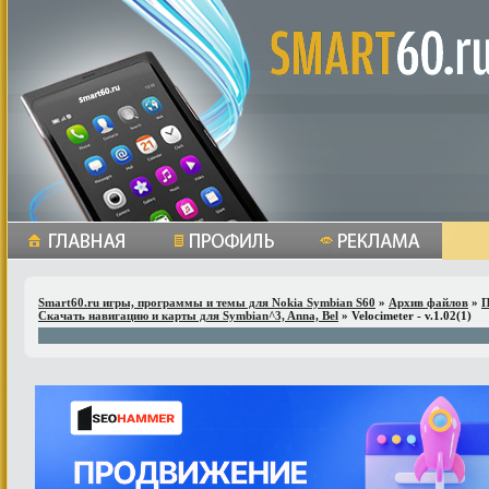
Smart60.ru игры, программы и темы для Nokia Symbian S60
»
Архив файлов
»
П
Скачать навигацию и карты для Symbian^3, Anna, Bel
» Velocimeter - v.1.02(1)