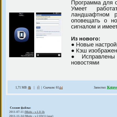
Программа для о
Умеет работ
ландшафтном р
оповещать о н
сигналом и имее
Из нового:
● Новые настрой
● Кэш изображен
● Исправлены 
новостями
Kstov
1,71 MB
|
| Скачали: 61
Запостил:
Схожие файлы:
2011-07-11
fMobi - v.1.0.1b
2011-11-14
fMobi - v.2.03(1) (eng)