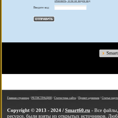
обновить, если не виден код
Введите код:
Smar
Главная страница
/
РЕГИСТРАЦИЯ
/
Статистика сайта
/
Привет админам
/
Статьи парт
Copyright © 2013 - 2024 /
Smart60.ru
- Все файлы
ресурсе, были взяты из открытых источников. Люб