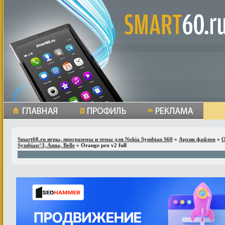
Smart60.ru игры, программы и темы для Nokia Symbian S60
»
Архив файлов
»
О
Symbian^3, Anna, Belle
» Оrange pro v2 full