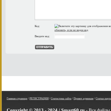
Код:
обновить, если не виден код
Введите код:
Главная страница
/
РЕГИСТРАЦИЯ
/
Статистика сайта
/
Привет админам
/
Статьи парт
Copyright © 2013 - 2024 /
Smart60.ru
- Все файлы