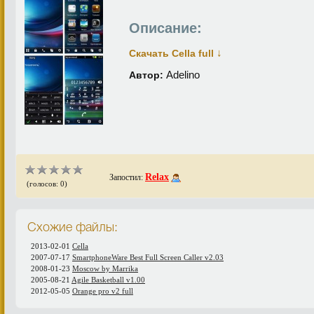
Описание:
↓
Скачать Cella full
Adelino
Автор:
Relax
Запостил:
(голосов: 0)
Схожие файлы:
2013-02-01
Cella
2007-07-17
SmartphoneWare Best Full Screen Caller v2.03
2008-01-23
Moscow by Marrika
2005-08-21
Agile Basketball v1.00
2012-05-05
Оrange pro v2 full