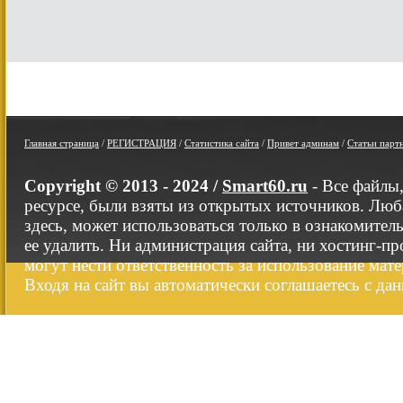
Главная страница
/
РЕГИСТРАЦИЯ
/
Статистика сайта
/
Привет админам
/
Статьи парт
Copyright © 2013 - 2024 /
Smart60.ru
- Все файлы
ресурсе, были взяты из открытых источников. Люб
здесь, может использоваться только в ознакомител
ее удалить. Ни администрация сайта, ни хостинг-п
могут нести ответственность за использование мате
Входя на сайт вы автоматически соглашаетесь с да