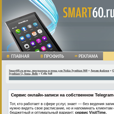
Smart60.ru игры, программы и темы для Nokia Symbian S60
»
Архив файлов
»
О
Symbian^3, Anna, Belle
» Cella full
Сервис онлайн-записи на собственном Telegram
Тот, кто работает в сфере услуг, знает — без ведения запи
нужно видеть свое расписание, но и напоминать клиентам
бюджетный и оптимальный вариант:
сервис VisitTime.