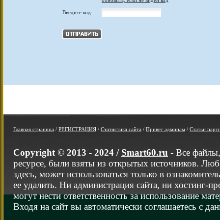
обновить, если не виден код
Введите код:
Главная страница
/
РЕГИСТРАЦИЯ
/
Статистика сайта
/
Привет админам
/
Статьи парт
Copyright © 2013 - 2024 /
Smart60.ru
- Все файлы
ресурсе, были взяты из открытых источников. Люб
здесь, может использоваться только в ознакомител
ее удалить. Ни администрация сайта, ни хостинг-п
могут нести ответственность за использование мате
Входя на сайт вы автоматически соглашаетесь с да