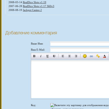
2008-03-14
RealDice Slots v1.19
2007-06-28
RealDice Slots v1.17 S60v3
2008-08-19
Jackpot Casino 2
Добавление комментария
Ваше Имя:
Ваш E-Mail:
Код: