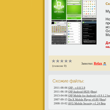
Ск
Му
Но
пр
ис
Go
Ma
Дл
на
Relax
Запостил:
(голосов: 0)
Схожие файлы:
2011-08-06
QIP - v.0.8.5.9
2011-06-18
QIP Android 0820 (Beta)
2013-04-06
QIP Mobile for Android v.0.9.1.2 be
2007-09-15
DivX Mobile Player v0.89 [Beta]
2008-10-02
AVG Mobile Security v1.24 Beta