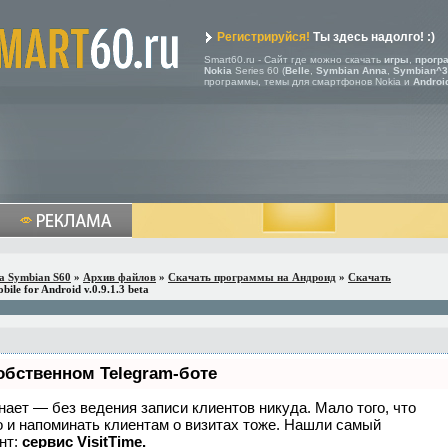
Регистрируйся!
Ты здесь надолго! :)
Smart60.ru - Сайт где можно скачать
игры
,
прогр
Nokia
Series 60 (
Belle
,
Symbian Anna
,
Symbian^3
программы, темы для смартфонов Nokia и
Androi
a Symbian S60
»
Архив файлов
»
Скачать программы на Андроид
»
Скачать
ile for Android v.0.9.1.3 beta
обственном Telegram-боте
 знает — без ведения записи клиентов никуда. Мало того, что
о и напоминать клиентам о визитах тоже. Нашли самый
нт:
сервис VisitTime.