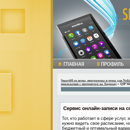
Smart60.ru игры, программы и темы для Noki
приложения с интернетом на Андроид
» QIP Mob
Сервис онлайн-записи на с
Тот, кто работает в сфере услуг,
нужно видеть свое расписание, н
бюджетный и оптимальный вариа