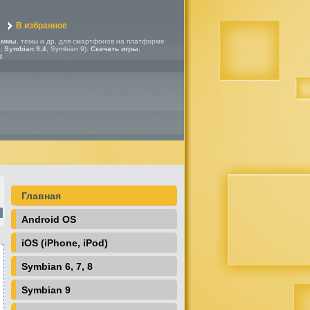
В избранное
аммы
, темы и др. для смартфонов на платформе
,
Symbian 9.4
, Symbian 9).
Скачать игры
,
d
Главная
Android OS
iOS (iPhone, iPod)
Symbian 6, 7, 8
Symbian 9