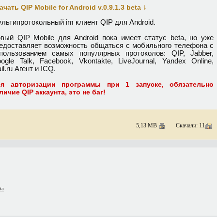
↓
ачать QIP Mobile for Android v.0.9.1.3 beta
льтипротокольный im клиент QIP для Android.
вый QIP Mobile для Android пока имеет статус beta, но уже
едоставляет возможность общаться с мобильного телефона с
пользованием самых популярных протоколов: QIP, Jabber,
ogle Talk, Facebook, Vkontakte, LiveJournal, Yandex Online,
il.ru Агент и ICQ.
я авторизации программы при 1 запуске, обязательно
личие QIP аккаунта, это не баг!
5,13 MB
Скачали: 11
ta