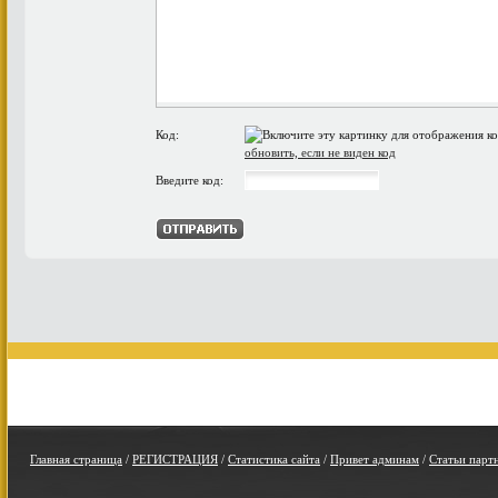
Код:
обновить, если не виден код
Введите код:
Главная страница
/
РЕГИСТРАЦИЯ
/
Статистика сайта
/
Привет админам
/
Статьи парт