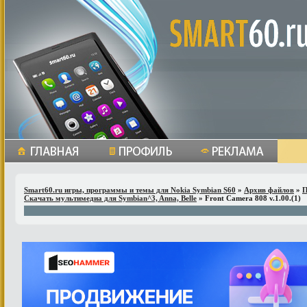
Smart60.ru игры, программы и темы для Nokia Symbian S60
»
Архив файлов
»
П
Скачать мультимедиа для Symbian^3, Anna, Belle
» Front Camera 808 v.1.00.(1)