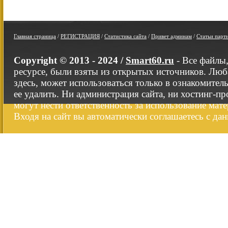
Главная страница
/
РЕГИСТРАЦИЯ
/
Статистика сайта
/
Привет админам
/
Статьи парт
Copyright © 2013 - 2024 /
Smart60.ru
- Все файлы
ресурсе, были взяты из открытых источников. Люб
здесь, может использоваться только в ознакомител
ее удалить. Ни администрация сайта, ни хостинг-п
могут нести ответственность за использование мате
Входя на сайт вы автоматически соглашаетесь с да