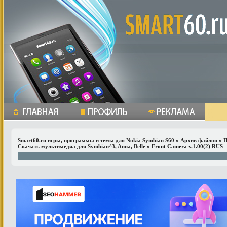
Smart60.ru игры, программы и темы для Nokia Symbian S60
»
Архив файлов
»
П
Скачать мультимедиа для Symbian^3, Anna, Belle
» Front Camera v.1.00(2) RUS