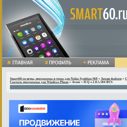
Smart60.ru игры, программы и темы для Nokia Symbian S60
»
Архив файлов
»
С
Скачать программы для Windows Phone
» Агент + ICQ v.1.8.5.584 RUS