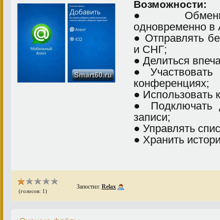
Возможности:
● Обменива
одновременно в 
● Отправлять б
и СНГ;
● Делиться впеч
● Участвовать 
конференциях;
● Использовать 
● Подключать 
записи;
● Управлять спис
● Хранить истор
Запостил:
Relax
(голосов: 1)