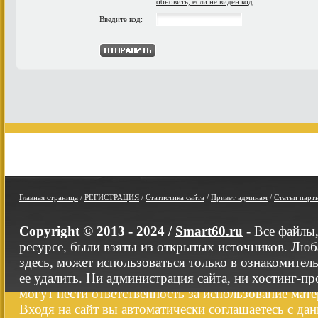
обновить, если не виден код
Введите код:
Главная страница
/
РЕГИСТРАЦИЯ
/
Статистика сайта
/
Привет админам
/
Статьи парт
Copyright © 2013 - 2024 /
Smart60.ru
- Все файлы
ресурсе, были взяты из открытых источников. Люб
здесь, может использоваться только в ознакомител
ее удалить. Ни администрация сайта, ни хостинг-п
могут нести ответственность за использование мате
Входя на сайт вы автоматически соглашаетесь с да