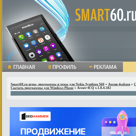
Smart60.ru игры, программы и темы для Nokia Symbian S60
»
Архив файлов
»
С
Скачать программы для Windows Phone
» Агент+ICQ v.1.8.4.582