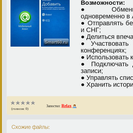
Возможности:
● Обменива
одновременно в 
● Отправлять б
и СНГ;
● Делиться впеч
● Участвовать 
конференциях;
● Использовать 
● Подключать 
записи;
● Управлять спис
● Хранить истор
Relax
Запостил:
(голосов: 0)
Схожие файлы: