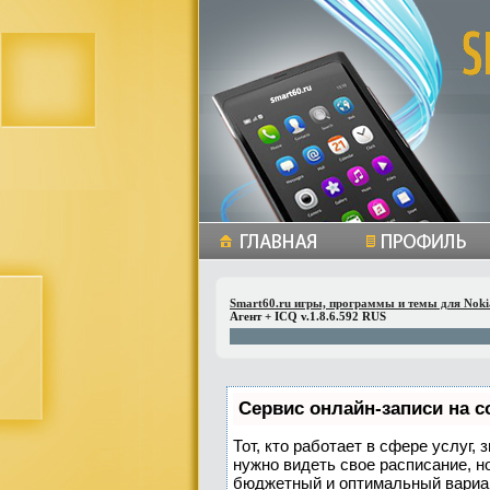
Smart60.ru игры, программы и темы для Noki
Агент + ICQ v.1.8.6.592 RUS
Сервис онлайн-записи на с
Тот, кто работает в сфере услуг,
нужно видеть свое расписание, н
бюджетный и оптимальный вариа