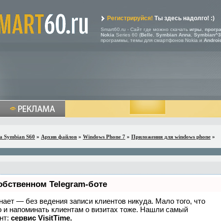
Регистрируйся!
Ты здесь надолго! :)
Smart60.ru - Сайт где можно скачать
игры
,
прогр
Nokia
Series 60 (
Belle
,
Symbian Anna
,
Symbian^3
программы, темы для смартфонов Nokia и
Androi
a Symbian S60
»
Архив файлов
»
Windows Phone 7
»
Приложения для windows phone
»
обственном Telegram-боте
 знает — без ведения записи клиентов никуда. Мало того, что
о и напоминать клиентам о визитах тоже. Нашли самый
нт:
сервис VisitTime.