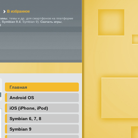
В избранное
аммы
, темы и др. для смартфонов на платформе
,
Symbian 9.4
, Symbian 9).
Скачать игры
,
d
Главная
Android OS
iOS (iPhone, iPod)
Symbian 6, 7, 8
Symbian 9