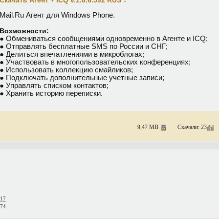
Скачать Агент + ICQ v.1.8.6.592 RUS
Mail.Ru Агент для Windows Phone.
Возможности:
● Обмениваться сообщениями одновременно в Агенте и ICQ;
● Отправлять бесплатные SMS по России и СНГ;
● Делиться впечатлениями в микроблогах;
● Участвовать в многопользовательских конференциях;
● Использовать коллекцию смайликов;
● Подключать дополнительные учетные записи;
● Управлять списком контактов;
● Хранить историю переписки.
9,47 MB
Скачали: 23
817
874