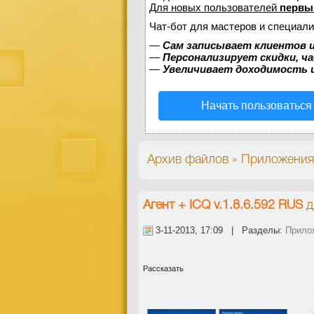
Для новых пользователей
первы
Чат-бот для мастеров и специали
—
Сам записывает клиентов и
—
Персонализирует скидки, ч
—
Увеличивает доходимость 
Начать пользоваться
Архив файлов » Приложения 
Агент + ICQ v.1.8.6.592 RUS
д
3-11-2013, 17:09 | Разделы:
Прило
Рассказать