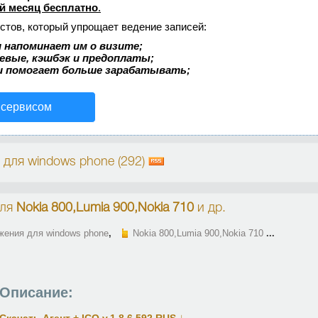
й месяц бесплатно
.
стов, который упрощает ведение записей:
 напоминает им о визите;
аевые, кэшбэк и предоплаты;
и помогает больше зарабатывать;
 сервисом
для windows phone (292)
ля
Nokia 800,Lumia 900,Nokia 710
и др.
жения для windows phone
,
Nokia 800,Lumia 900,Nokia 710
...
Описание:
↓